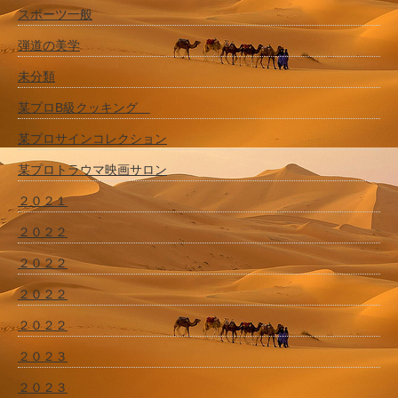
スポーツ一般
弾道の美学
未分類
某プロB級クッキング
某プロサインコレクション
某プロトラウマ映画サロン
２０２１
２０２２
２０２２
２０２２
２０２２
２０２３
２０２３