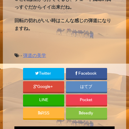
っすぐだからイイ出来だね。
回転の切れがいい時はこんな感じの弾道になり
ますね。
-
弾道の美学
Twitter
Facebook
Google+
はてブ
LINE
Pocket
RSS
feedly