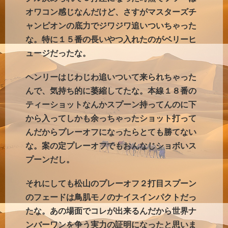
オワコン感じなんだけど、さすがマスターズチ
ャンピオンの底力でジワジワ追いついちゃった
な。特に１５番の長いやつ入れたのがベリーヒ
ュージだったな。
ヘンリーはじわじわ追いついて来られちゃった
んで、気持ち的に萎縮してたな。本線１８番の
ティーショットなんかスプーン持ってんのに下
から入ってしかも余っちゃったショット打って
んだからプレーオフになったらとても勝てない
な。案の定プレーオフでもおんなじショボいス
プーンだし。
それにしても松山のプレーオフ２打目スプーン
のフェードは鳥肌モノのナイスインパクトだっ
たな。あの場面でコレが出来るんだから世界ナ
ンバーワンを争う実力の証明になったと思いま