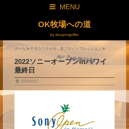
MENU
OK牧場への道
by bouprogolfer
ホーム
>
ＰＲＯＴＯＵＲ 某プロインプレッション
>
2022ソニーオープンinハワイ
最終日
2022/01/17