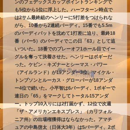
ンのフェデックスカップポイントランキングで
も5位から1位に浮上した。ハーフターン時点で
は2サム最終組のヘンリーに5打差をつけられな
がら、10番から2連続バーディ。15番でも5.5m
のバーディパットを沈めて1打差に迫り、最終18
番（パー5）のバーディでこの日「63」として追
いついた。18番でのプレーオフ1ホール目でイー
グルを奪って決着させた。ヘンリーはボギーだ
った。ケビン・キズナーとシーマス・パワー
（アイルランド）が19アンダー3位、マイケル・
トンプソンとルーカス・グローバーが18アンダ
ー4位で続いた。小平智は6バーディ、1ボギーで
連日の「65」をマークしてトータル15アンダ
ー。トップ10入りには2打届かず、12位で次週
「ザ・アメリカンエキスプレス」（カリフォル
ニア州）の出場権獲得はならなかった。
アマチ
ュアの中島啓太（日体大3年）は5バーディ、2ボ