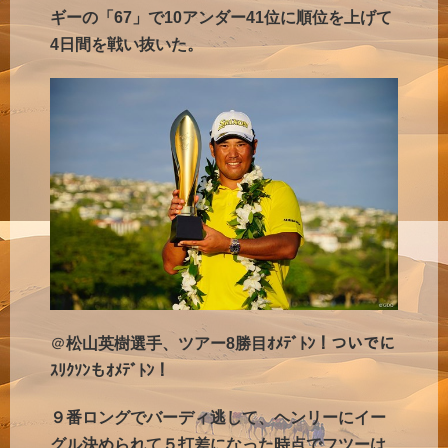
ギーの「67」で10アンダー41位に順位を上げて
4日間を戦い抜いた。
＠
松山英樹選手、ツアー8勝目ｵﾒﾃﾞﾄﾝ！ついでに
ｽﾘｸｿﾝもｵﾒﾃﾞﾄﾝ！
９番ロングでバーディ逃して、ヘンリーにイー
グル決められて５打差になった時点でフツーは