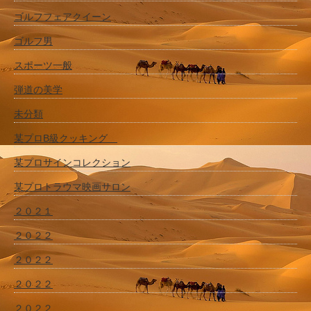
ゴルフフェアクイーン
ゴルフ男
スポーツ一般
弾道の美学
未分類
某プロB級クッキング
某プロサインコレクション
某プロトラウマ映画サロン
２０２１
２０２２
２０２２
２０２２
２０２２