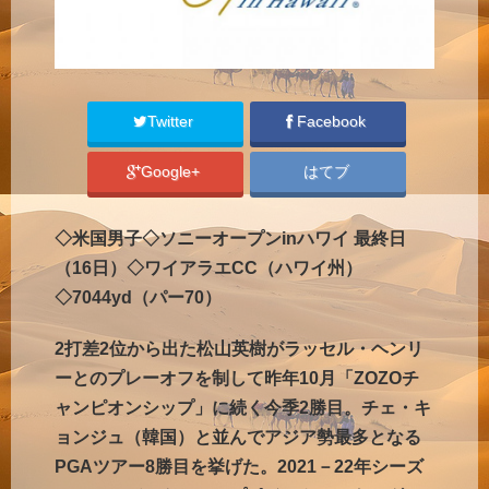
Twitter
Facebook
Google+
はてブ
◇米国男子◇ソニーオープンinハワイ 最終日
（16日）◇ワイアラエCC（ハワイ州）
◇7044yd（パー70）
2打差2位から出た松山英樹がラッセル・ヘンリ
ーとのプレーオフを制して昨年10月「ZOZOチ
ャンピオンシップ」に続く今季2勝目。チェ・キ
ョンジュ（韓国）と並んでアジア勢最多となる
PGAツアー8勝目を挙げた。2021－22年シーズ