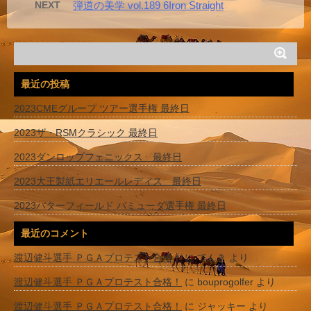
NEXT
弾道の美学 vol.189 6Iron Straight
最近の投稿
2023CMEグループ ツアー選手権 最終日
2023ザ・RSMクラシック 最終日
2023ダンロップフェニックス 最終日
2023大王製紙エリエールレディス 最終日
2023バターフィールド バミューダ選手権 最終日
最近のコメント
渡辺健斗選手 ＰＧＡプロテスト合格！
に
てんき
より
渡辺健斗選手 ＰＧＡプロテスト合格！
に
bouprogolfer
より
渡辺健斗選手 ＰＧＡプロテスト合格！
に
ジャッキー
より