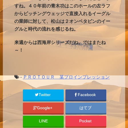
すね。４０年前の青木功はこのホールの左ラフ
からピッチングウェッジで直接入れるイーグル
の業師に対して、松山は２オンベタピンのイー
グルと時代の流れを感じるね。
来週からは西海岸シリーズだね。ではまたね
～！
-
ＰＲＯＴＯＵＲ 某プロインプレッション
Twitter
Facebook
Google+
はてブ
LINE
Pocket