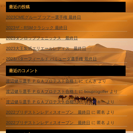
最近の投稿
2023CMEグループ ツアー選手権 最終日
2023ザ・RSMクラシック 最終日
2023ダンロップフェニックス 最終日
2023大王製紙エリエールレディス 最終日
2023バターフィールド バミューダ選手権 最終日
最近のコメント
渡辺健斗選手 ＰＧＡプロテスト合格！
に
てんき
より
渡辺健斗選手 ＰＧＡプロテスト合格！
に
bouprogolfer
より
渡辺健斗選手 ＰＧＡプロテスト合格！
に
ジャッキー
より
2022ブリヂストンレディスオープン 最終日
に
匿名
より
2022ブリヂストンレディスオープン 最終日
に
匿名
より