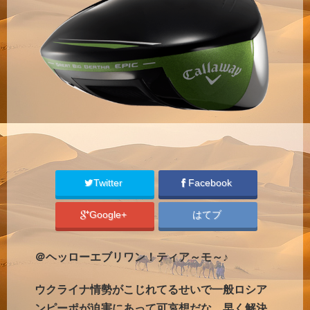
Twitter
Facebook
Google+
はてブ
＠ヘッローエブリワン！ティア～モ～♪
ウクライナ情勢がこじれてるせいで一般ロシア
ンピーポが迫害にあって可哀想だな。早く解決