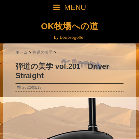
MENU
OK牧場への道
by bouprogolfer
ホーム
>
弾道の美学
>
弾道の美学 vol.201 Driver
Straight
2022/03/18