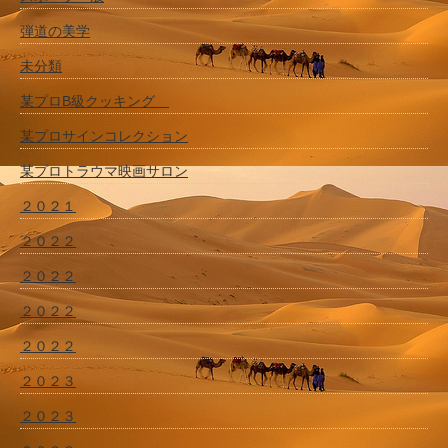
弾道の美学
未分類
某プロB級クッキング
某プロサインコレクション
某プロトラウマ映画サロン
２０２１
２０２２
２０２２
２０２２
２０２２
２０２３
２０２３