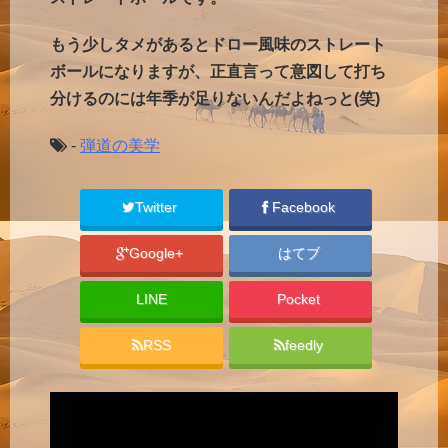
もう少しタメがあるとドロー風味のストレート
ボールになりますが、正直言って意図して打ち
分けるのには年季が足りないんだよねっと(笑)
-
弾道の美学
Twitter
Facebook
Google+
はてブ
LINE
Pocket
RSS
feedly