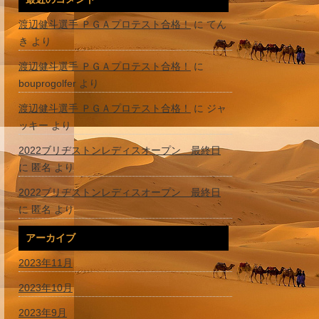
渡辺健斗選手 ＰＧＡプロテスト合格！
に
てん
き
より
渡辺健斗選手 ＰＧＡプロテスト合格！
に
bouprogolfer
より
渡辺健斗選手 ＰＧＡプロテスト合格！
に
ジャ
ッキー
より
2022ブリヂストンレディスオープン 最終日
に
匿名
より
2022ブリヂストンレディスオープン 最終日
に
匿名
より
アーカイブ
2023年11月
2023年10月
2023年9月