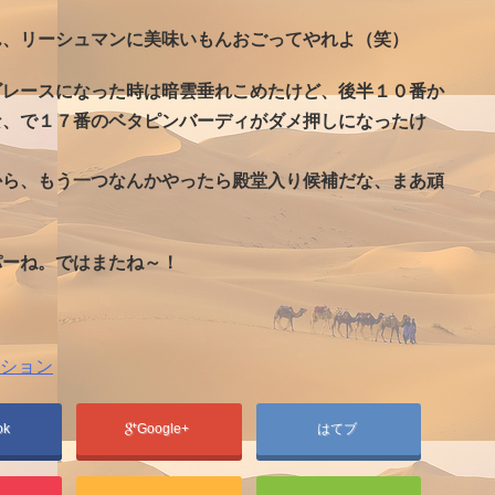
ん、リーシュマンに美味いもんおごってやれよ（笑）
ゴレースになった時は暗雲垂れこめたけど、後半１０番か
な、で１７番のベタピンバーディがダメ押しになったけ
）
から、もう一つなんかやったら殿堂入り候補だな、まあ頑
パーね。ではまたね～！
ション
ok
Google+
はてブ