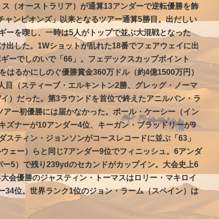
ミス（オーストラリア）が通算13アンダーで逆転優勝を飾
fチャンピオンズ」以来となるツアー通算5勝目。出だしい
ボギーを喫し、一時は5人がトップで並ぶ大混戦となった
抜け出した。1Wショットが乱れた18番でフェアウェイに出
ギーでしのいで「66」。フェデックスカップポイント
ーをはるかにしのぐ優勝賞金360万ドル（約4億1500万円）
人目（スティーブ・エルキントン2勝、グレッグ・ノーマ
イ）だった。第3ラウンドを首位で終えたアニルバン・ラ
Aツアー初優勝には届かなかった。ポール・ケーシー（イン
キズナーが10アンダー4位、キーガン・ブラッドリーが9
のダスティン・ジョンソンがコースレコードに並ぶ「63」
ウェー）らと同じ7アンダー9位でフィニッシュ。6アンダ
パー5）で残り239ydのセカンドがカップイン。大会史上6
年大会優勝のジャスティン・トーマスはロリー・マキロイ
ー34位。世界ランク1位のジョン・ラーム（スペイン）は