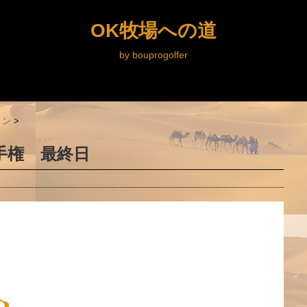
OK牧場への道
by bouprogolfer
ョン
>
手権 最終日