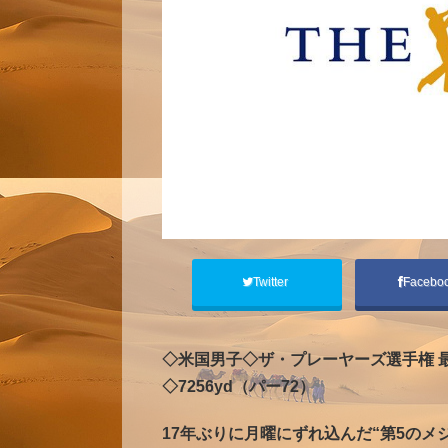
Twitter
Facebo
◇米国男子◇ザ・プレーヤーズ選手権 最
◇7256yd（パー72）
17年ぶりに月曜にずれ込んだ“第5のメ