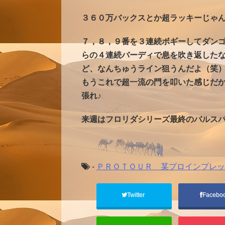
３６０万バックスとか超ラッキーじゃ
７，８，９番を３連続ボギーしてダン
らの４連続バーディで息を吹き返した
ど、なんちゅうライン狙うんだよ（笑
もうこれで超一流の門を叩いた感じだ
張れ♪
来週はフロリダシリーズ最終のバルス
-
ＰＲＯＴＯＵＲ 某プロインプレッ
Twitter
Facebo