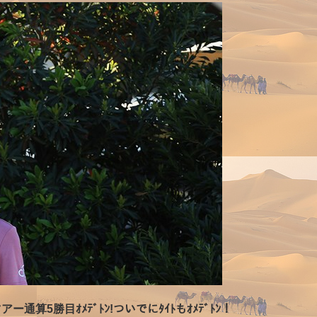
算5勝目ｵﾒﾃﾞﾄﾝ!ついでにﾀｲﾄもｵﾒﾃﾞﾄﾝ！