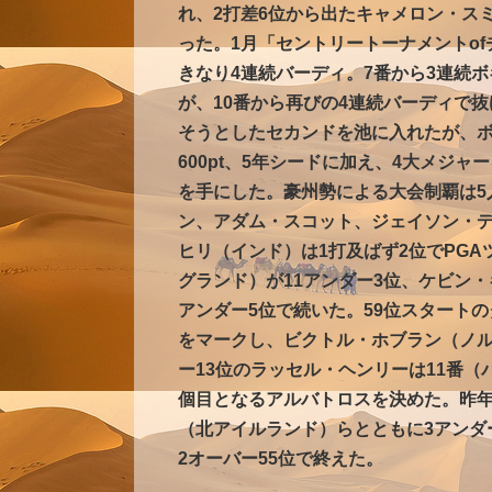
れ、2打差6位から出たキャメロン・ス
った。1月「セントリートーナメントo
きなり4連続バーディ。7番から3連続
が、10番から再びの4連続バーディで
そうとしたセカンドを池に入れたが、ボ
600pt、5年シードに加え、4大メジャ
を手にした。豪州勢による大会制覇は5
ン、アダム・スコット、ジェイソン・デ
ヒリ（インド）は1打及ばず2位でPG
グランド）が11アンダー3位、ケビン・
アンダー5位で続いた。59位スタート
をマークし、ビクトル・ホブラン（ノル
ー13位のラッセル・ヘンリーは11番（
個目となるアルバトロスを決めた。昨
（北アイルランド）らとともに3アンダ
2オーバー55位で終えた。