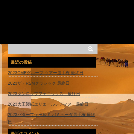
最近の投稿
2023CMEグループ ツアー選手権 最終日
2023ザ・RSMクラシック 最終日
2023ダンロップフェニックス 最終日
2023大王製紙エリエールレディス 最終日
2023バターフィールド バミューダ選手権 最終
日
最近のコメント