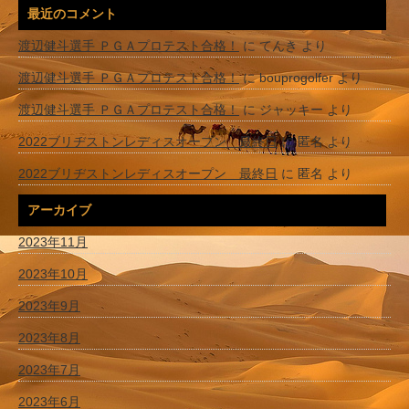
最近のコメント
渡辺健斗選手 ＰＧＡプロテスト合格！
に
てんき
より
渡辺健斗選手 ＰＧＡプロテスト合格！
に
bouprogolfer
より
渡辺健斗選手 ＰＧＡプロテスト合格！
に
ジャッキー
より
2022ブリヂストンレディスオープン 最終日
に
匿名
より
2022ブリヂストンレディスオープン 最終日
に
匿名
より
アーカイブ
2023年11月
2023年10月
2023年9月
2023年8月
2023年7月
2023年6月