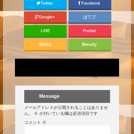
Twitter
Facebook
Google+
はてブ
LINE
Pocket
RSS
feedly
Message
メールアドレスが公開されることはありませ
ん。
※
が付いている欄は必須項目です
コメント
※