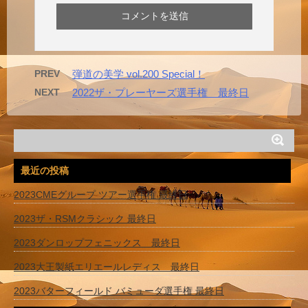
PREV
弾道の美学 vol.200 Special！
NEXT
2022ザ・プレーヤーズ選手権 最終日
最近の投稿
2023CMEグループ ツアー選手権 最終日
2023ザ・RSMクラシック 最終日
2023ダンロップフェニックス 最終日
2023大王製紙エリエールレディス 最終日
2023バターフィールド バミューダ選手権 最終日