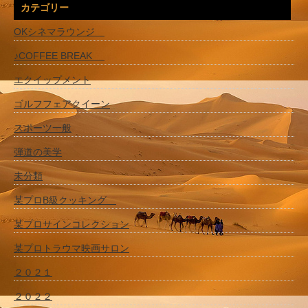
カテゴリー
OKシネマラウンジ
♪COFFEE BREAK
エクイップメント
ゴルフフェアクイーン
スポーツ一般
弾道の美学
未分類
某プロB級クッキング
某プロサインコレクション
某プロトラウマ映画サロン
２０２１
２０２２