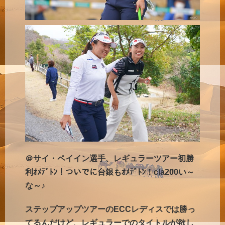
＠サイ・ペイイン選手、レギュラーツアー初勝
利ｵﾒﾃﾞﾄﾝ！ついでに台銀もｵﾒﾃﾞﾄﾝ！cla200い～
な～♪
ステップアップツアーの
ECCレディスでは勝っ
てるんだけど、レギュラーでのタイトルが欲し