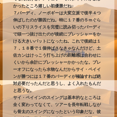
かったところ嬉しい初優勝だね♪
７バーディ、ノーボギーは大変立派で後半４つ
伸ばしたのが勝因だね。特に１７番の５ｍぐら
いの下りスライスを完璧に読み切ったバーディ
で頭一つ抜け出たのが後続にプレッシャーをか
ける大きいパットになったね。これで後続は１
７，１８番で１個伸ばさなきゃなんだけど、土
佐カンはけっこう打ち上げの距離感は合わせに
くいから余計にプレッシャーかかったな。プレ
ーオフになったら水物なんだからサイ・ペイイ
ンが勝つには１７番のバーディが極論すれば絶
対必要だったんだと思うし、よく入れたもんだ
と思うな。
サイ・ペイインのスイングは基本的なところは
全く変わってなくて、ツアーを長年転戦しなが
ら骨太のスイングになったという印象だな。彼