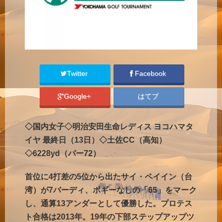
Twitter
Facebook
Google+
はてブ
◇国内女子◇明治安田生命レディス ヨコハマタ
イヤ 最終日（13日）◇土佐CC（高知）
◇6228yd（パー72）
首位に4打差の5位から出たサイ・ペイイン（台
湾）が7バーディ、ボギーなしの「65」をマーク
し、通算13アンダーとして優勝した。プロテス
ト合格は2013年。19年の下部ステップアップツ