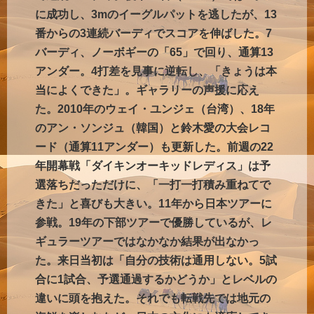
に成功し、3mのイーグルパットを逃したが、13
番からの3連続バーディでスコアを伸ばした。7
バーディ、ノーボギーの「65」で回り、通算13
アンダー。4打差を見事に逆転し、「きょうは本
当によくできた」。ギャラリーの声援に応え
た。2010年のウェイ・ユンジェ（台湾）、18年
のアン・ソンジュ（韓国）と鈴木愛の大会レコ
ード（通算11アンダー）も更新した。前週の22
年開幕戦「ダイキンオーキッドレディス」は予
選落ちだっただけに、「一打一打積み重ねてで
きた」と喜びも大きい。11年から日本ツアーに
参戦。19年の下部ツアーで優勝しているが、レ
ギュラーツアーではなかなか結果が出なかっ
た。来日当初は「自分の技術は通用しない。5試
合に1試合、予選通過するかどうか」とレベルの
違いに頭を抱えた。それでも転戦先では地元の