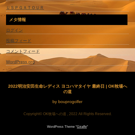
ＵＳＰＧＡＴＯＵＲ
メタ情報
ログイン
投稿フィード
コメントフィード
WordPress.org
2022明治安田生命レディス ヨコハマタイヤ 最終日 | OK牧場へ
の道
by bouprogolfer
Copyright© OK牧場への道 , 2022 All Rights Reserved.
WordPress Theme "
Giraffe
"