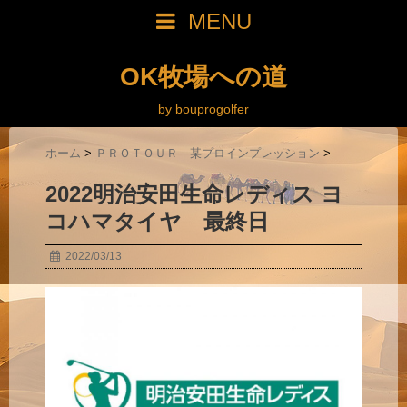
MENU
OK牧場への道
by bouprogolfer
ホーム
>
ＰＲＯＴＯＵＲ 某プロインプレッション
>
2022明治安田生命レディス ヨ
コハマタイヤ 最終日
2022/03/13