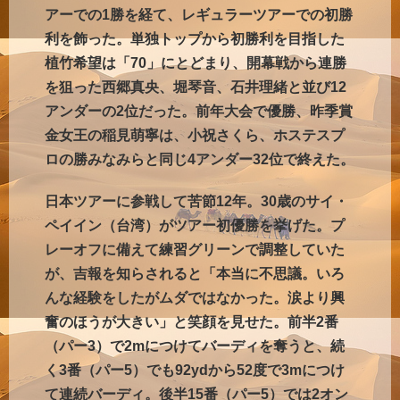
アーでの1勝を経て、レギュラーツアーでの初勝
利を飾った。単独トップから初勝利を目指した
植竹希望は「70」にとどまり、開幕戦から連勝
を狙った西郷真央、堀琴音、石井理緒と並び12
アンダーの2位だった。前年大会で優勝、昨季賞
金女王の稲見萌寧は、小祝さくら、ホステスプ
ロの勝みなみらと同じ4アンダー32位で終えた。
日本ツアーに参戦して苦節12年。30歳のサイ・
ペイイン（台湾）がツアー初優勝を挙げた。プ
レーオフに備えて練習グリーンで調整していた
が、吉報を知らされると「本当に不思議。いろ
んな経験をしたがムダではなかった。涙より興
奮のほうが大きい」と笑顔を見せた。前半2番
（パー3）で2mにつけてバーディを奪うと、続
く3番（パー5）でも92ydから52度で3mにつけ
て連続バーディ。後半15番（パー5）では2オン