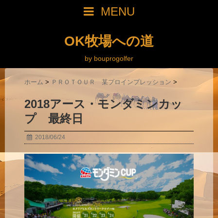
MENU
OK牧場への道
by bouprogolfer
ホーム
>
ＰＲＯＴＯＵＲ 某プロインプレッション
>
2018アース・モンダミンカッ
プ 最終日
2018/06/24