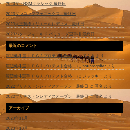
2023ザ・RSMクラシック 最終日
2023ダンロップフェニックス 最終日
2023大王製紙エリエールレディス 最終日
2023バターフィールド バミューダ選手権 最終日
最近のコメント
渡辺健斗選手 ＰＧＡプロテスト合格！
に
てんき
より
渡辺健斗選手 ＰＧＡプロテスト合格！
に
bouprogolfer
より
渡辺健斗選手 ＰＧＡプロテスト合格！
に
ジャッキー
より
2022ブリヂストンレディスオープン 最終日
に
匿名
より
2022ブリヂストンレディスオープン 最終日
に
匿名
より
アーカイブ
2023年11月
2023年10月