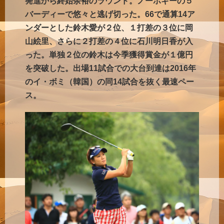
発進から終始余裕のラウンド。ノーボギーの５
バーディーで悠々と逃げ切った。66で通算14ア
ンダーとした鈴木愛が２位、１打差の３位に岡
山絵里、さらに２打差の４位に石川明日香が入
った。単独２位の鈴木は今季獲得賞金が１億円
を突破した。出場11試合での大台到達は2016年
のイ・ボミ（韓国）の同14試合を抜く最速ペー
ス。