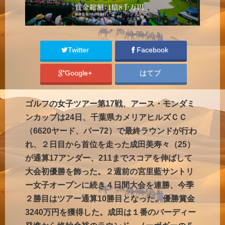
Twitter
Facebook
Google+
はてブ
ゴルフの女子ツアー第17戦、アース・モンダミ
ンカップは24日、千葉県カメリアヒルズＣＣ
（6620ヤード、パー72）で最終ラウンドが行わ
れ、２日目から首位を走った成田美寿々（25）
が通算17アンダー、211までスコアを伸ばして
大会初優勝を飾った。２週前の宮里藍サントリ
ー女子オープンに続き４日間大会を連勝、今季
２勝目はツアー通算10勝目となった。優勝賞金
3240万円を獲得した。成田は１番のバーディー