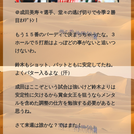
＠成田美寿々選手、堂々の逃げ切りで今季２勝
目ｵﾒﾃﾞﾄﾝ！
もう１５番のバーディで決まっちゃったな。３
ホールで５打差はよっぽどの事がないと追いつ
けないわ。
鈴木もショット、パットともに安定してたね。
よくパター入るよな（汗）
成田はここぞという試合は強いけど鈴木よりは
安定性に欠けるから賞金女王を狙うならメンタ
ルを含めた調整の仕方を勉強する必要があると
思うね。
さて来週は誰かな？ではまた！