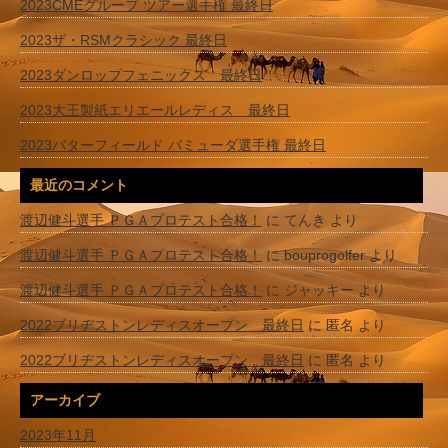
2023CMEグループ ツアー選手権 最終日
2023ザ・RSMクラシック 最終日
2023ダンロップフェニックス 最終日
2023大王製紙エリエールレディス 最終日
2023バターフィールド バミューダ選手権 最終日
最近のコメント
渡辺健斗選手 ＰＧＡプロテスト合格！
に
てんき
より
渡辺健斗選手 ＰＧＡプロテスト合格！
に
bouprogolfer
より
渡辺健斗選手 ＰＧＡプロテスト合格！
に
ジャッキー
より
2022ブリヂストンレディスオープン 最終日
に
匿名
より
2022ブリヂストンレディスオープン 最終日
に
匿名
より
アーカイブ
2023年11月