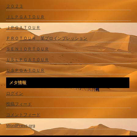
２０２３
ＪＬＰＧＡＴＯＵＲ
ＪＰＧＡＴＯＵＲ
ＰＲＯＴＯＵＲ 某プロインプレッション
ＳＥＮＩＯＲＴＯＵＲ
ＵＳＬＰＧＡＴＯＵＲ
ＵＳＰＧＡＴＯＵＲ
メタ情報
ログイン
投稿フィード
コメントフィード
WordPress.org