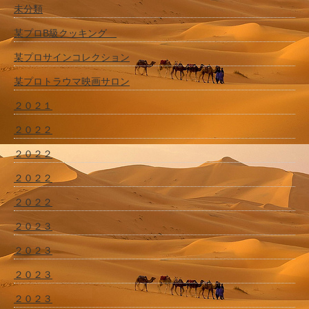
未分類
某プロB級クッキング
某プロサインコレクション
某プロトラウマ映画サロン
２０２１
２０２２
２０２２
２０２２
２０２２
２０２３
２０２３
２０２３
２０２３