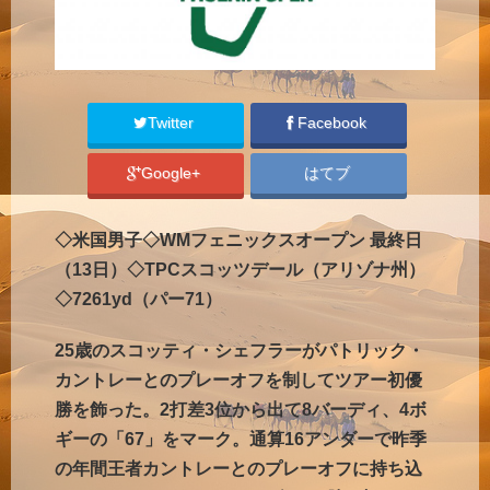
Twitter
Facebook
Google+
はてブ
◇米国男子◇WMフェニックスオープン 最終日
（13日）◇TPCスコッツデール（アリゾナ州）
◇7261yd（パー71）
25歳のスコッティ・シェフラーがパトリック・
カントレーとのプレーオフを制してツアー初優
勝を飾った。2打差3位から出て8バーディ、4ボ
ギーの「67」をマーク。通算16アンダーで昨季
の年間王者カントレーとのプレーオフに持ち込