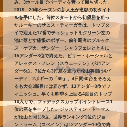
み、3ホール目でバーディを奪って勝ち切った。
2019－20年シーズンの新人王が念願の初タイト
ルを手にした。首位スタートから初優勝を狙っ
たルーキーのサヒス・ティーガラは、トップタ
イで迎えた17番でティショットをグリーン左の
池に落とす痛恨のボギー。前年覇者のブルック
ス・ケプカ、ザンダー・シャウフェレとともに
15アンダー3位で終えた。ビリー・ホーシェルと
アレックス・ノレン（スウェーデン）が14アン
ダー6位。7位から3打差を追った松山英樹は4バ
ーディ、2ボギーの「69」。4日間60台をそろえ
るも大会3勝目には届かず、13アンダー8位でフ
ィニッシュ。早くも昨季を上回る4度目のトップ
10入りで、フェデックスカップポイントレース1
位の座をキープした。ジャスティン・トーマス
が松山と同じ8位。世界ランキング1位のジョ
ン・ラーム（スペイン）は12アンダー10位で終