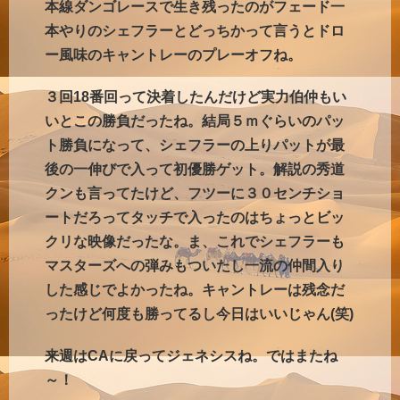
本線ダンゴレースで生き残ったのがフェード一
本やりのシェフラーとどっちかって言うとドロ
ー風味のキャントレーのプレーオフね。
３回18番回って決着したんだけど実力伯仲もい
いとこの勝負だったね。結局５ｍぐらいのパッ
ト勝負になって、シェフラーの上りパットが最
後の一伸びで入って初優勝ゲット。解説の秀道
クンも言ってたけど、フツーに３０センチショ
ートだろってタッチで入ったのはちょっとビッ
クリな映像だったな。ま、これでシェフラーも
マスターズへの弾みもついたし一流の仲間入り
した感じでよかったね。キャントレーは残念だ
ったけど何度も勝ってるし今日はいいじゃん(笑)
来週はCAに戻ってジェネシスね。ではまたね
～！