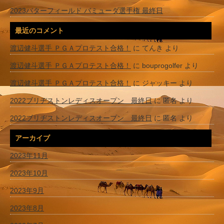
2023バターフィールド バミューダ選手権 最終日
最近のコメント
渡辺健斗選手 ＰＧＡプロテスト合格！
に
てんき
より
渡辺健斗選手 ＰＧＡプロテスト合格！
に
bouprogolfer
より
渡辺健斗選手 ＰＧＡプロテスト合格！
に
ジャッキー
より
2022ブリヂストンレディスオープン 最終日
に
匿名
より
2022ブリヂストンレディスオープン 最終日
に
匿名
より
アーカイブ
2023年11月
2023年10月
2023年9月
2023年8月