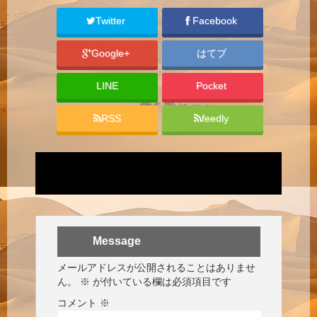
Twitter
Facebook
Google+
はてブ
LINE
Pocket
RSS
feedly
Message
メールアドレスが公開されることはありませ
ん。
※
が付いている欄は必須項目です
コメント
※