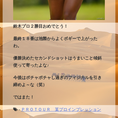
鈴木プロ２勝目おめでとう！
最終１８番は池際からよくボギーで上がった
わ。
優勝決めたセカンドショットはうまいこと傾斜
使って寄ったよな♪
今後はポチャポチャし過ぎのフィジカルを引き
締めよ～な（笑）
ではまた！
-
ＰＲＯＴＯＵＲ 某プロインプレッション