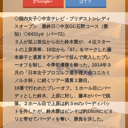
Google+
はてブ
◇国内女子◇中京テレビ・ブリヂストンレディ
スオープン 最終日◇中京GC石野コース（愛
知）◇6431yd（パー72）
３人が並ぶ首位から出た鈴木愛が、４位スター
トの上原美希、10位から「67」をマークした藤
本麻子と通算９アンダーで並んで突入したプレ
ーオフを制し、今季初優勝を飾った。2014年９
月の「日本女子プロゴルフ選手権大会コニカミ
ノルタ杯」に続くツアー通算２勝目。
18番で行われたプレーオフ。１ホール目にバー
ディとした鈴木、上原に対し、藤本がパーで脱
落。２ホール目で上原は約３mのバーディパッ
トを外したが、鈴木愛はピンそば約10cmにピタ
リと寄せてバーディを奪い、勝負を決した。