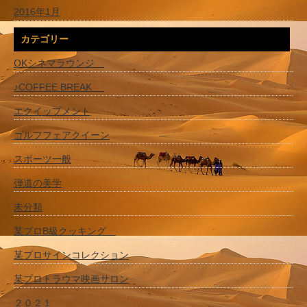
2016年1月
カテゴリー
OKシネマラウンジ
♪COFFEE BREAK
エクイップメント
ゴルフフェアクイーン
スポーツ一般
弾道の美学
未分類
某プロB級クッキング
某プロサインコレクション
某プロトラウマ映画サロン
２０２１