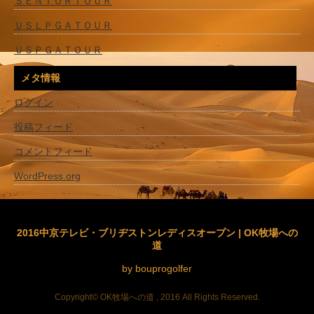
ＳＥＮＩＯＲＴＯＵＲ
ＵＳＬＰＧＡＴＯＵＲ
ＵＳＰＧＡＴＯＵＲ
メタ情報
ログイン
投稿フィード
コメントフィード
WordPress.org
2016中京テレビ・ブリヂストンレディスオープン | OK牧場への
道
by bouprogolfer
Copyright© OK牧場への道 , 2016 All Rights Reserved.