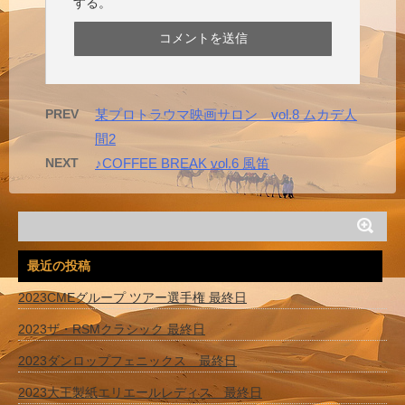
する。
PREV
某プロトラウマ映画サロン vol.8 ムカデ人
間2
NEXT
♪COFFEE BREAK vol.6 風笛
最近の投稿
2023CMEグループ ツアー選手権 最終日
2023ザ・RSMクラシック 最終日
2023ダンロップフェニックス 最終日
2023大王製紙エリエールレディス 最終日