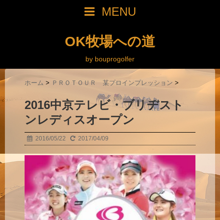
MENU
OK牧場への道
by bouprogolfer
ホーム
>
ＰＲＯＴＯＵＲ 某プロインプレッション
>
2016中京テレビ・ブリヂスト
ンレディスオープン
2016/05/22
2017/04/09