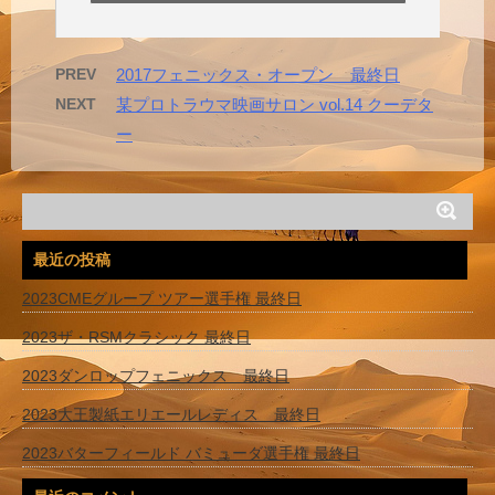
PREV
2017フェニックス・オープン 最終日
NEXT
某プロトラウマ映画サロン vol.14 クーデタ
ー
最近の投稿
2023CMEグループ ツアー選手権 最終日
2023ザ・RSMクラシック 最終日
2023ダンロップフェニックス 最終日
2023大王製紙エリエールレディス 最終日
2023バターフィールド バミューダ選手権 最終日