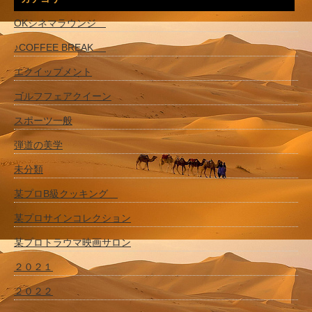
OKシネマラウンジ
♪COFFEE BREAK
エクイップメント
ゴルフフェアクイーン
スポーツ一般
弾道の美学
未分類
某プロB級クッキング
某プロサインコレクション
某プロトラウマ映画サロン
２０２１
２０２２