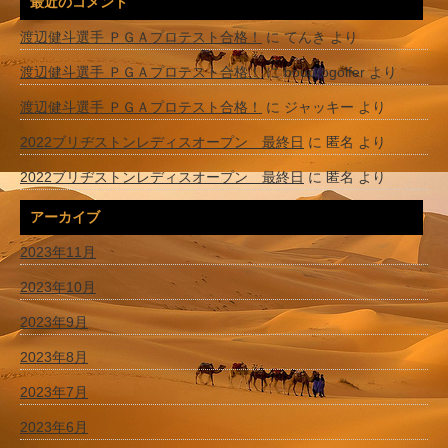
最近のコメント
渡辺健斗選手 ＰＧＡプロテスト合格！
に
てんき
より
渡辺健斗選手 ＰＧＡプロテスト合格！
に
bouprogolfer
より
渡辺健斗選手 ＰＧＡプロテスト合格！
に
ジャッキー
より
2022ブリヂストンレディスオープン 最終日
に
匿名
より
2022ブリヂストンレディスオープン 最終日
に
匿名
より
アーカイブ
2023年11月
2023年10月
2023年9月
2023年8月
2023年7月
2023年6月