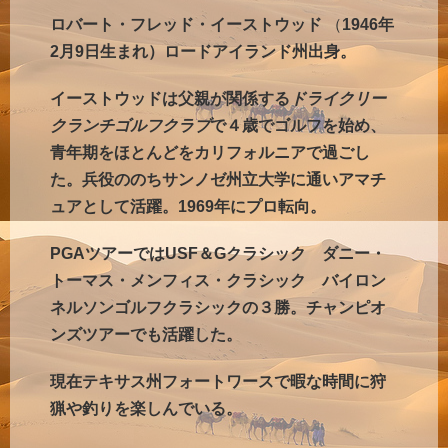
ロバート・フレッド・イーストウッド
（
1946年
2月9日生まれ）ロードアイランド州出身。
イーストウッドは
父親が関係する
ドライクリー
クランチゴルフクラブ
で４歳でゴルフを始め、
青年期をほとんどをカリフォルニアで過ごし
た。兵役ののち
サンノゼ州立大学に通いアマチ
ュアとして活躍。1969年にプロ転向。
PGAツアーではUSF＆Gクラシック ダニー・
トーマス・メンフィス・クラシック バイロン
ネルソンゴルフクラシックの３勝。チャンピオ
ンズツアーでも活躍した。
現在テキサス州フォートワースで
暇な時間に狩
猟や釣りを楽しんでいる。