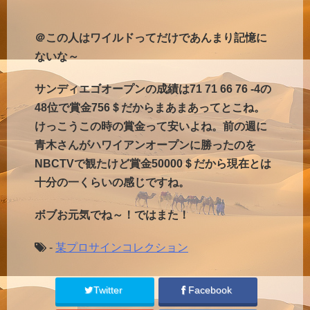
＠この人はワイルドってだけであんまり記憶に
ないな～
サンディエゴオープンの成績は71 71 66 76 -4の
48位で賞金756＄だからまあまあってとこね。
けっこうこの時の賞金って安いよね。前の週に
青木さんがハワイアンオープンに勝ったのを
NBCTVで観たけど賞金50000＄だから現在とは
十分の一くらいの感じですね。
ボブお元気でね～！ではまた！
-
某プロサインコレクション
Twitter
Facebook