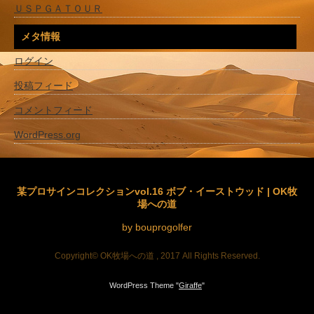
ＵＳＰＧＡＴＯＵＲ
メタ情報
ログイン
投稿フィード
コメントフィード
WordPress.org
某プロサインコレクションvol.16 ボブ・イーストウッド | OK牧
場への道
by bouprogolfer
Copyright© OK牧場への道 , 2017 All Rights Reserved.
WordPress Theme "
Giraffe
"