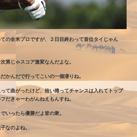
いての全米プロですが、２日目終わって首位タイじゃん
せ次第じゃスコア激変なんだよな。
んだかんだで行ってこいの一個潜りね。
入って曲がったけど、拾い捲ってチャンスは入れてトップ
ルフだきゃーわがんねえもんすね。
スでいったら優勝だよ皆の衆。
代子なのよね。