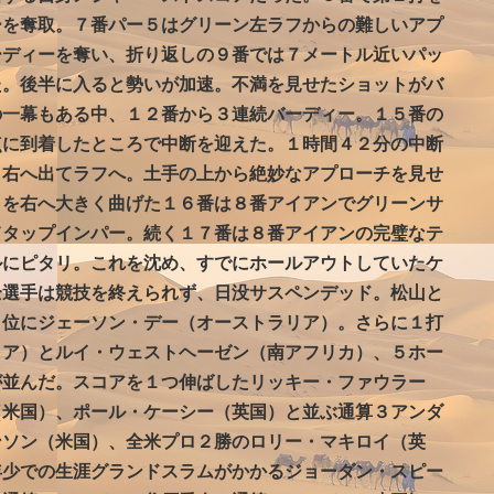
ーを奪取。７番パー５はグリーン左ラフからの難しいアプ
ーディーを奪い、折り返しの９番では７メートル近いパッ
た。後半に入ると勢いが加速。不満を見せたショットがバ
の一幕もある中、１２番から３連続バーディー。１５番の
点に到着したところで中断を迎えた。１時間４２分の中断
く右へ出てラフへ。土手の上から絶妙なアプローチを見せ
トを右へ大きく曲げた１６番は８番アイアンでグリーンサ
てタップインパー。続く１７番は８番アイアンの完璧なテ
ルにピタリ。これを沈め、すでにホールアウトしていたケ
全選手は競技を終えられず、日没サスペンデッド。松山と
３位にジェーソン・デー（オーストラリア）。さらに１打
リア）とルイ・ウェストヘーゼン（南アフリカ）、５ホー
が並んだ。スコアを１つ伸ばしたリッキー・ファウラー
（米国）、ポール・ケーシー（英国）と並ぶ通算３アンダ
ンソン（米国）、全米プロ２勝のロリー・マキロイ（英
年少での生涯グランドスラムがかかるジョーダン・スピー