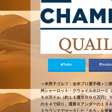
Twitter
Facebo
＜米男子ゴルフ：全米プロ選手権＞◇
州シャーロット・クウェイルホローＣ
５０万ドル（約１１億６０００万円）
の６４で回り、通算８アンダーの１３
２ラウンドでマークした「６５」を更