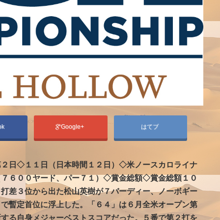
ok
Google+
はてブ
第２日◇１１日（日本時間１２日）◇米ノースカロライナ
（７６００ヤード、パー７１）◇賞金総額◇賞金総額１０
３打差３位から出た松山英樹が７バーディー、ノーボギー
４で暫定首位に浮上した。「６４」は６月全米オープン第
新する自身メジャーベストスコアだった。５番で第２打を