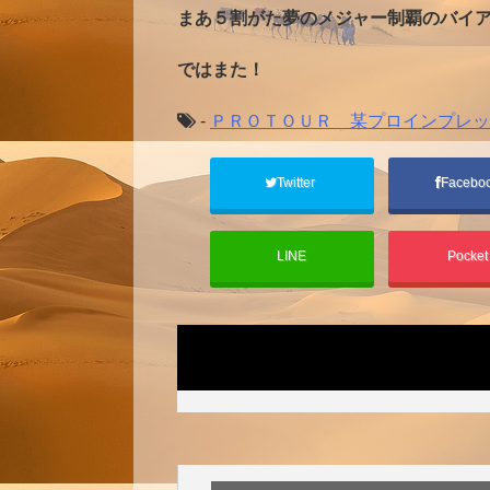
まあ５割がた夢のメジャー制覇のバイア
ではまた！
-
ＰＲＯＴＯＵＲ 某プロインプレッ
Twitter
Facebo
LINE
Pocke