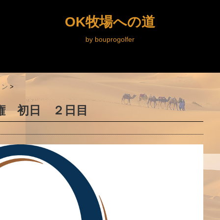
OK牧場への道
by bouprogolfer
ョン
>
手権 初日 ２日目