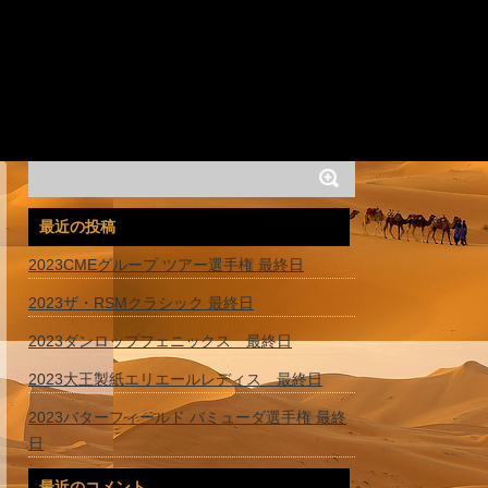
最近の投稿
2023CMEグループ ツアー選手権 最終日
2023ザ・RSMクラシック 最終日
2023ダンロップフェニックス 最終日
2023大王製紙エリエールレディス 最終日
2023バターフィールド バミューダ選手権 最終
日
最近のコメント