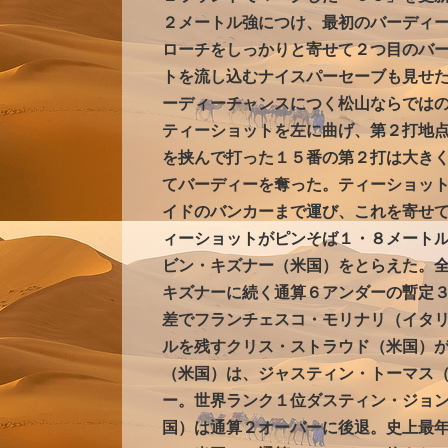
２メートル強につけ、最初のバーディ
ローチをしっかりと寄せて２つ目のバ
トを流し込むナイスパーセーブも見せ
ーディーチャンスにつく松山ならでは
ティーショットを左に曲げ、第２打地
を挟んで打った１５番の第２打は大き
てバーディーを奪った。ティーショッ
イドのバンカーまで運び、これを寄せ
ィーショットがピンそば１・８メート
ビン・キズナー（米国）をとらえた。
キズナーに続く通算６アンダーの暫定
差でフランチェスコ・モリナリ（イタ
ルを残すクリス・ストラウド（米国）
（米国）は、ジャスティン・トーマス
ー。世界ランク１位ダスティン・ジョ
国）は通算２オーバーに後退。史上最