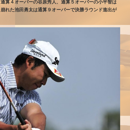
。通算４オーバーの谷原秀人、通算５オーバーの小平智は
と崩れた池田勇太は通算９オーバーで決勝ラウンド進出が