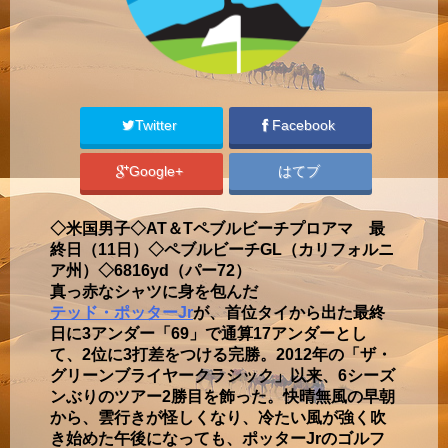
Twitter
Facebook
Google+
はてブ
◇米国男子◇AT＆Tペブルビーチプロアマ 最
終日（11日）◇ペブルビーチGL（カリフォルニ
ア州）◇6816yd（パー72）
真っ赤なシャツに身を包んだ
テッド・ポッターJr
が、首位タイから出た最終
日に3アンダー「69」で通算17アンダーとし
て、2位に3打差をつける完勝。2012年の「ザ・
グリーンブライヤークラシック」以来、6シーズ
ンぶりのツアー2勝目を飾った。快晴無風の早朝
から、雲行きが怪しくなり、冷たい風が強く吹
き始めた午後になっても、ポッターJrのゴルフ