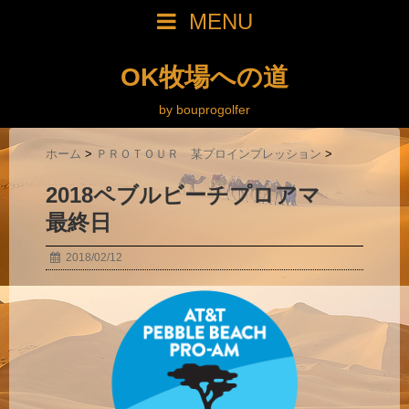
MENU
OK牧場への道
by bouprogolfer
ホーム
>
ＰＲＯＴＯＵＲ 某プロインプレッション
>
2018ペブルビーチプロアマ
最終日
2018/02/12