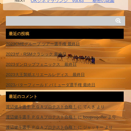
NEXT
OKシネマラウンジ vol.63 秘密の花園
最近の投稿
2023CMEグループ ツアー選手権 最終日
2023ザ・RSMクラシック 最終日
2023ダンロップフェニックス 最終日
2023大王製紙エリエールレディス 最終日
2023バターフィールド バミューダ選手権 最終日
最近のコメント
渡辺健斗選手 ＰＧＡプロテスト合格！
に
てんき
より
渡辺健斗選手 ＰＧＡプロテスト合格！
に
bouprogolfer
より
渡辺健斗選手 ＰＧＡプロテスト合格！
に
ジャッキー
より