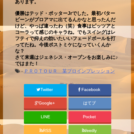
あります。
優勝はテッド・ポッターJrでした。最初バター
ビーンがプロアマに出てるんかなと思ったんだ
けど、やっぱ違ったわ（笑）食事はピッツアと
コーラって感じのキャラね。でもスイングはレ
フティで抑えの効いたいいフェードボールを打
ってたね。今後ポストミケになっていくんか
な？
さて来週はジェネシス・オープンをお楽しみに♪
ではまた！
-
ＰＲＯＴＯＵＲ 某プロインプレッション
Twitter
Facebook
Google+
はてブ
LINE
Pocket
RSS
feedly