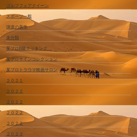
ゴルフフェアクイーン
スポーツ一般
弾道の美学
未分類
某プロB級クッキング
某プロサインコレクション
某プロトラウマ映画サロン
２０２１
２０２２
２０２２
２０２２
２０２２
２０２３