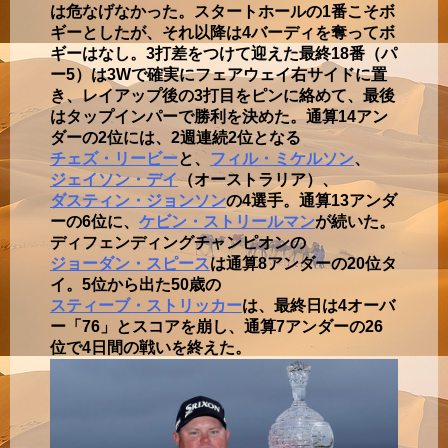
は危なげなかった。スタートホールの1番こそボ
ギーとしたが、それ以降は4バーディを奪ってボ
ギーはなし。3打差をつけて迎えた最終18番（パ
ー5）は3Wで確実にフェアウェイ右サイドに置
き、レイアップ後の3打目をピンに絡めて、最後
はタップインパーで勝利を決めた。通算14アン
ダーの2位には、2週連続2位となる
チェズ・リービー
と、
フィル・ミケルソン
、
ジェイソン・デイ
（オーストラリア）、
ダスティン・ジョンソン
の4選手。通算13アンダ
ーの6位に、
ケビン・ストリールマン
が続いた。
ディフェンディングチャンピオンの
ジョーダン・スピース
は通算8アンダーの20位タ
イ。5位から出た50歳の
スティーブ・ストリッカー
は、最終日は4オーバ
ー「76」とスコアを崩し、通算7アンダーの26
位で4日間の戦いを終えた。