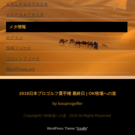
ＵＳＬＰＧＡＴＯＵＲ
ＵＳＰＧＡＴＯＵＲ
メタ情報
ログイン
投稿フィード
コメントフィード
WordPress.org
2018日本プロゴルフ選手権 最終日 | OK牧場への道
by bouprogolfer
Copyright© OK牧場への道 , 2018 All Rights Reserved.
WordPress Theme "
Giraffe
"