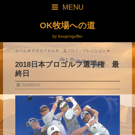
MENU
OK牧場への道
by bouprogolfer
ホーム
>
ＰＲＯＴＯＵＲ 某プロインプレッション
>
2018日本プロゴルフ選手権 最
終日
2018/05/13