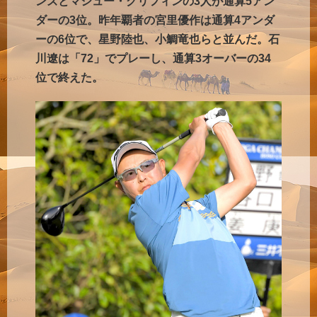
ンズとマシュー・グリフィンの3人が通算5アン
ダーの3位。昨年覇者の宮里優作は通算4アンダ
ーの6位で、星野陸也、小鯛竜也らと並んだ。石
川遼は「72」でプレーし、通算3オーバーの34
位で終えた。