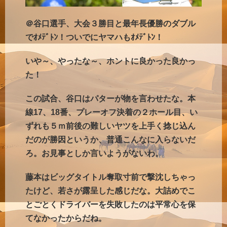
＠谷口選手、大会３勝目と最年長優勝のダブル
でｵﾒﾃﾞﾄﾝ！ついでにヤマハもｵﾒﾃﾞﾄﾝ！
いや～、やったな～、ホントに良かった良かっ
た！
この試合、谷口はパターが物を言わせたな。本
線17、18番、プレーオフ決着の２ホール目、い
ずれも５ｍ前後の難しいヤツを上手く捻じ込ん
だのが勝因というか、普通こんなに入らないだ
ろ。お見事としか言いようがないわ。
藤本はビッグタイトル奪取寸前で撃沈しちゃっ
たけど、若さが露呈した感じだな。大詰めでこ
とごとくドライバーを失敗したのは平常心を保
てなかったからだね。