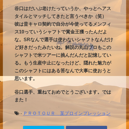
谷口はだいぶ老けたっていうか、やっとヘアス
タイルとマッチしてきたと言うべきか（笑）
彼は昔キャロ契約で自分が今使ってるメンフィ
ス10っていうシャフトで賞金王獲ったんだよ
な。SRなんで選手は使わないシャフトなんだけ
ど好きだったみたいね。解説の丸山プロもこの
シャフトで米ツアーに挑んだんだと記憶してい
る。もう生産中止になったけど、隠れた魅力が
このシャフトにはある筈なんで大事に使おうと
思います。
谷口選手、重ねておめでとうございます。では
また！
-
ＰＲＯＴＯＵＲ 某プロインプレッション