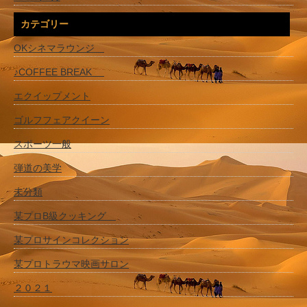
カテゴリー
OKシネマラウンジ
♪COFFEE BREAK
エクイップメント
ゴルフフェアクイーン
スポーツ一般
弾道の美学
未分類
某プロB級クッキング
某プロサインコレクション
某プロトラウマ映画サロン
２０２１