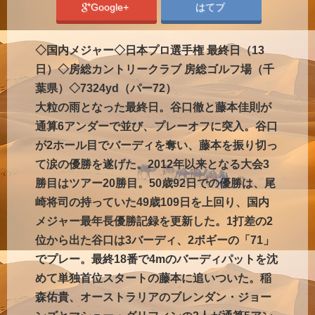
Google+
はてブ
◇国内メジャー◇日本プロ選手権 最終日（13
日）◇房総カントリークラブ 房総ゴルフ場（千
葉県）◇7324yd（パー72）
大粒の雨となった最終日。谷口徹と藤本佳則が
通算6アンダーで並び、プレーオフに突入。谷口
が2ホール目でバーディを奪い、藤本を振り切っ
て涙の優勝を遂げた。2012年以来となる大会3
勝目はツアー20勝目。50歳92日での優勝は、尾
崎将司の持っていた49歳109日を上回り、国内
メジャー最年長優勝記録を更新した。1打差の2
位から出た谷口は3バーディ、2ボギーの「71」
でプレー。最終18番で4mのバーディパットを沈
めて単独首位スタートの藤本に追いついた。稲
森佑貴、オーストラリアのブレンダン・ジョー