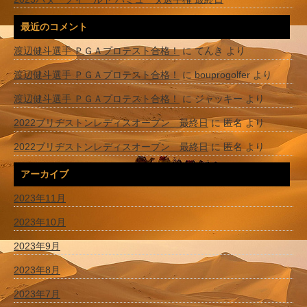
最近のコメント
渡辺健斗選手 ＰＧＡプロテスト合格！
に
てんき
より
渡辺健斗選手 ＰＧＡプロテスト合格！
に
bouprogolfer
より
渡辺健斗選手 ＰＧＡプロテスト合格！
に
ジャッキー
より
2022ブリヂストンレディスオープン 最終日
に
匿名
より
2022ブリヂストンレディスオープン 最終日
に
匿名
より
アーカイブ
2023年11月
2023年10月
2023年9月
2023年8月
2023年7月