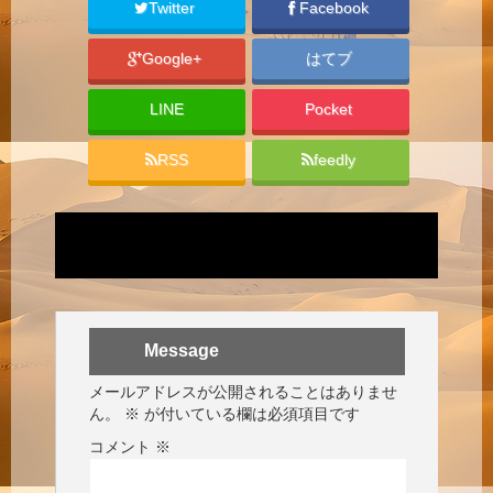
Twitter
Facebook
Google+
はてブ
LINE
Pocket
RSS
feedly
Message
メールアドレスが公開されることはありませ
ん。
※
が付いている欄は必須項目です
コメント
※