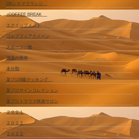
OKシネマラウンジ
♪COFFEE BREAK
エクイップメント
ゴルフフェアクイーン
スポーツ一般
弾道の美学
未分類
某プロB級クッキング
某プロサインコレクション
某プロトラウマ映画サロン
２０２１
２０２２
２０２２