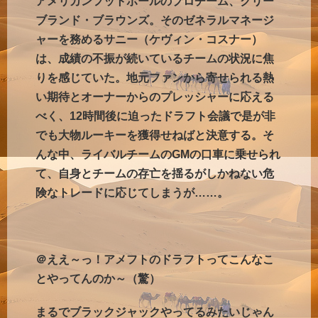
アメリカンフットボールのプロチーム、クリー
ブランド・ブラウンズ。そのゼネラルマネージ
ャーを務めるサニー（ケヴィン・コスナー）
は、成績の不振が続いているチームの状況に焦
りを感じていた。地元ファンから寄せられる熱
い期待とオーナーからのプレッシャーに応える
べく、12時間後に迫ったドラフト会議で是が非
でも大物ルーキーを獲得せねばと決意する。そ
んな中、ライバルチームのGMの口車に乗せられ
て、自身とチームの存亡を揺るがしかねない危
険なトレードに応じてしまうが……。
＠ええ～っ！アメフトのドラフトってこんなこ
とやってんのか～（驚）
まるでブラックジャックやってるみたいじゃん