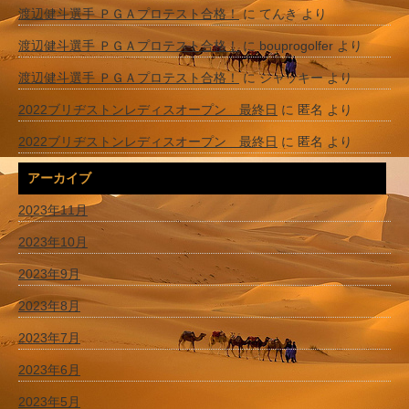
渡辺健斗選手 ＰＧＡプロテスト合格！
に
てんき
より
渡辺健斗選手 ＰＧＡプロテスト合格！
に
bouprogolfer
より
渡辺健斗選手 ＰＧＡプロテスト合格！
に
ジャッキー
より
2022ブリヂストンレディスオープン 最終日
に
匿名
より
2022ブリヂストンレディスオープン 最終日
に
匿名
より
アーカイブ
2023年11月
2023年10月
2023年9月
2023年8月
2023年7月
2023年6月
2023年5月