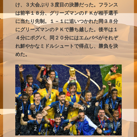
け、３大会ぶり３度目の決勝だった。フランス
は前半１８分、グリーズマンのＦＫが相手選手
に当たり先制。１－１に追いつかれた同３８分
にグリーズマンのＰＫで勝ち越した。後半は１
４分にポグバ、同２０分にはエムバペがそれぞ
れ鮮やかなミドルシュートで得点し、勝負を決
めた。