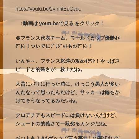
https://youtu.be/2ymhtEuQygc
↑動画は youtubeで見る をクリック！
＠フランス代表チーム、ワールドカップ優勝ｵﾒ
ﾃﾞﾄﾝ！ついでにﾌﾞﾘｼﾞｯﾄもｵﾒﾃﾞﾄﾝ！
いんや～、フランス怒涛の攻めｷﾀﾜﾝ！やっぱス
ピードと的確さが一枚上だね。
大昔にパリに行った時に、けっこう黒人が多い
んだなって思ったんだけど、サッカーは輪をか
けてそうなってるみたいね。
クロアチアもスピードには負けないんだけど、
シュートの的確さで一段劣るカンジだね。
ベットも３８€ゲッツで言う事無しの幕切れでし