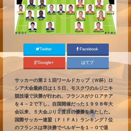
Twitter
Facebook
Google+
はてブ
サッカーの第２１回ワールドカップ（Ｗ杯）ロ
シア大会最終日は１５日、モスクワのルジニキ
競技場で決勝が行われ、フランスがクロアチア
を４－２で下し、自国開催だった１９９８年大
会以来、５大会ぶり２度目の優勝を果たした。
国際サッカー連盟（ＦＩＦＡ）ランキング７位
のフランスは準決勝でベルギーを１－０で退