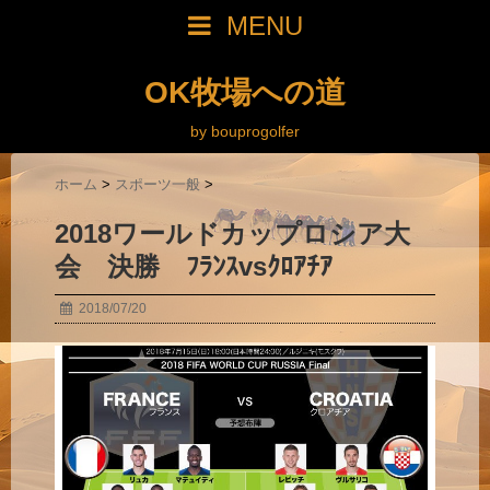
MENU
OK牧場への道
by bouprogolfer
ホーム
>
スポーツ一般
>
2018ワールドカップロシア大
会 決勝 ﾌﾗﾝｽvsｸﾛｱﾁｱ
2018/07/20