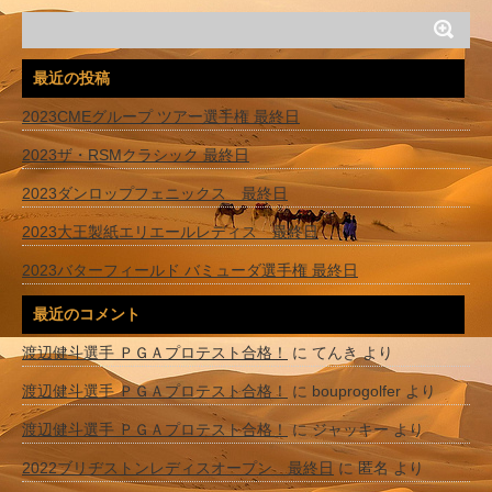
最近の投稿
2023CMEグループ ツアー選手権 最終日
2023ザ・RSMクラシック 最終日
2023ダンロップフェニックス 最終日
2023大王製紙エリエールレディス 最終日
2023バターフィールド バミューダ選手権 最終日
最近のコメント
渡辺健斗選手 ＰＧＡプロテスト合格！
に
てんき
より
渡辺健斗選手 ＰＧＡプロテスト合格！
に
bouprogolfer
より
渡辺健斗選手 ＰＧＡプロテスト合格！
に
ジャッキー
より
2022ブリヂストンレディスオープン 最終日
に
匿名
より