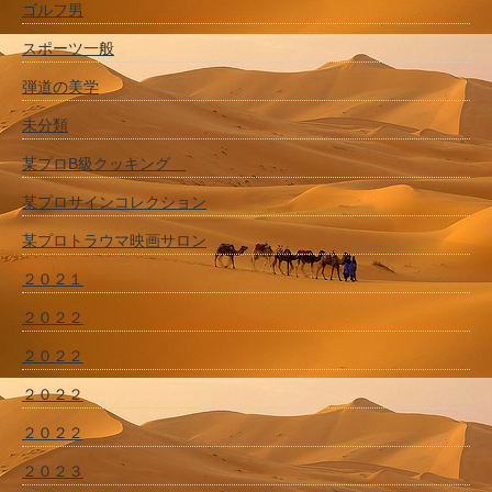
ゴルフ男
スポーツ一般
弾道の美学
未分類
某プロB級クッキング
某プロサインコレクション
某プロトラウマ映画サロン
２０２１
２０２２
２０２２
２０２２
２０２２
２０２３