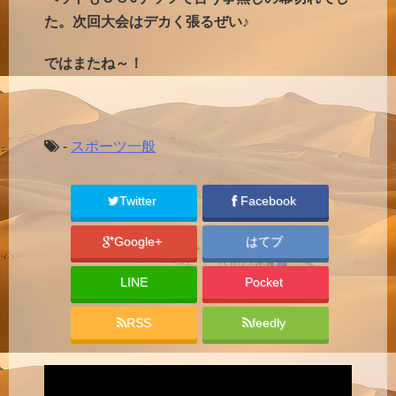
た。次回大会はデカく張るぜい♪
ではまたね～！
-
スポーツ一般
Twitter
Facebook
Google+
はてブ
LINE
Pocket
RSS
feedly