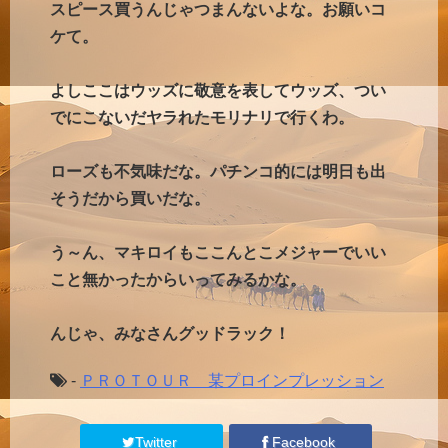
スピース買うんじゃつまんないよな。お願いコ
ケて。
よしここはウッズに敬意を表してウッズ、つい
でにこないだヤラれたモリナリで行くわ。
ローズも不気味だな。パチンコ的には明日も出
そうだから買いだな。
う～ん、マキロイもここんとこメジャーでいい
こと無かったからいってみるかな。
んじゃ、みなさんグッドラック！
-
ＰＲＯＴＯＵＲ 某プロインプレッション
Twitter
Facebook