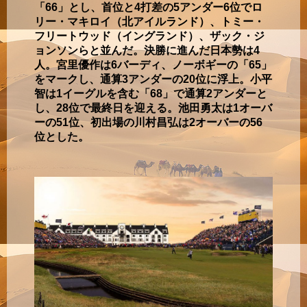
「66」とし、首位と4打差の5アンダー6位でロ
リー・マキロイ（北アイルランド）、トミー・
フリートウッド（イングランド）、ザック・ジ
ョンソンらと並んだ。決勝に進んだ日本勢は4
人。宮里優作は6バーディ、ノーボギーの「65」
をマークし、通算3アンダーの20位に浮上。小平
智は1イーグルを含む「68」で通算2アンダーと
し、28位で最終日を迎える。池田勇太は1オーバ
ーの51位、初出場の川村昌弘は2オーバーの56
位とした。