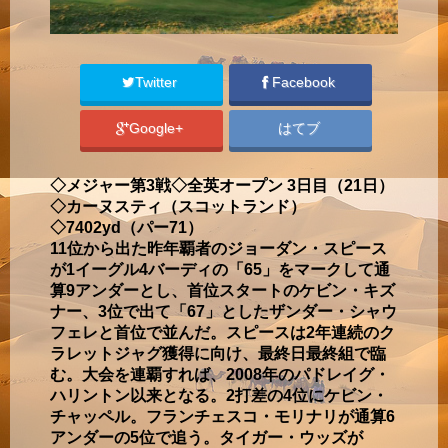
Twitter
Facebook
Google+
はてブ
◇メジャー第3戦◇全英オープン 3日目（21日）
◇カーヌスティ（スコットランド）
◇7402yd（パー71）
11位から出た昨年覇者のジョーダン・スピース
が1イーグル4バーディの「65」をマークして通
算9アンダーとし、首位スタートのケビン・キズ
ナー、3位で出て「67」としたザンダー・シャウ
フェレと首位で並んだ。スピースは2年連続のク
ラレットジャグ獲得に向け、最終日最終組で臨
む。大会を連覇すれば、2008年のパドレイグ・
ハリントン以来となる。2打差の4位にケビン・
チャッペル。フランチェスコ・モリナリが通算6
アンダーの5位で追う。タイガー・ウッズが