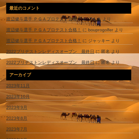
最近のコメント
渡辺健斗選手 ＰＧＡプロテスト合格！
に
てんき
より
渡辺健斗選手 ＰＧＡプロテスト合格！
に
bouprogolfer
より
渡辺健斗選手 ＰＧＡプロテスト合格！
に
ジャッキー
より
2022ブリヂストンレディスオープン 最終日
に
匿名
より
2022ブリヂストンレディスオープン 最終日
に
匿名
より
アーカイブ
2023年11月
2023年10月
2023年9月
2023年8月
2023年7月