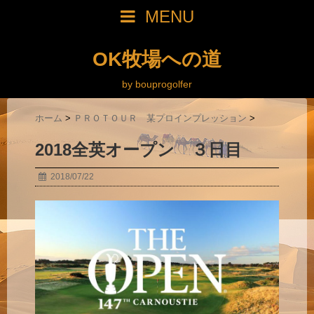
MENU
OK牧場への道
by bouprogolfer
ホーム
>
ＰＲＯＴＯＵＲ 某プロインプレッション
>
2018全英オープン ３日目
2018/07/22