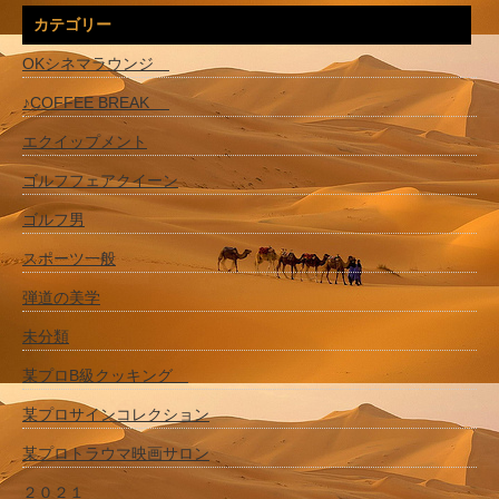
カテゴリー
OKシネマラウンジ
♪COFFEE BREAK
エクイップメント
ゴルフフェアクイーン
ゴルフ男
スポーツ一般
弾道の美学
未分類
某プロB級クッキング
某プロサインコレクション
某プロトラウマ映画サロン
２０２１