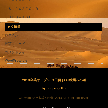
ＳＥＮＩＯＲＴＯＵＲ
ＵＳＬＰＧＡＴＯＵＲ
ＵＳＰＧＡＴＯＵＲ
メタ情報
ログイン
投稿フィード
コメントフィード
WordPress.org
2018全英オープン ３日目 | OK牧場への道
by bouprogolfer
Copyright© OK牧場への道 , 2018 All Rights Reserved.