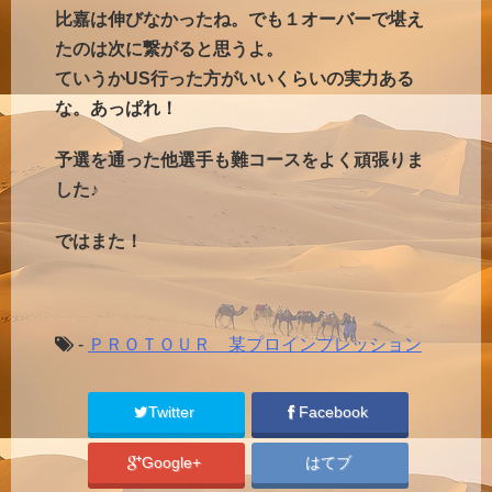
比嘉は伸びなかったね。でも１オーバーで堪え
たのは次に繋がると思うよ。
ていうかUS行った方がいいくらいの実力ある
な。あっぱれ！
予選を通った他選手も難コースをよく頑張りま
した♪
ではまた！
-
ＰＲＯＴＯＵＲ 某プロインプレッション
Twitter
Facebook
Google+
はてブ