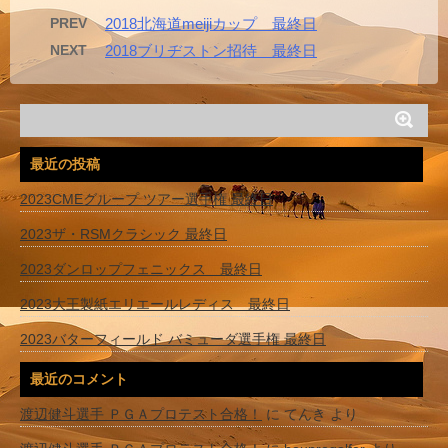
PREV
2018北海道meijiカップ 最終日
NEXT
2018ブリヂストン招待 最終日
最近の投稿
2023CMEグループ ツアー選手権 最終日
2023ザ・RSMクラシック 最終日
2023ダンロップフェニックス 最終日
2023大王製紙エリエールレディス 最終日
2023バターフィールド バミューダ選手権 最終日
最近のコメント
渡辺健斗選手 ＰＧＡプロテスト合格！
に
てんき
より