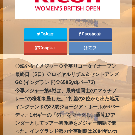
Twitter
Facebook
Google+
はてブ
◇海外女子メジャー◇全英リコー女子オープン
最終日（5日）◇ロイヤルリザム＆セントアンズ
GC (イングランド)◇6585yd(パー72)
今季メジャー第4戦は、最終組同士の“マッチプ
レー”の様相を呈した。1打差の2位から出た地元
イングランドの22歳ジョージア・ホールが6バー
ディ、1ボギーの「67」をマークし、通算17ア
ンダーとしてツアー初優勝をメジャー制覇で飾
った。イングランド勢の全英制覇は2004年のカ