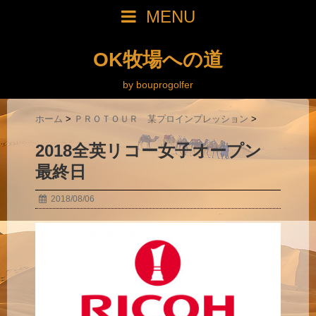
MENU
OK牧場への道
by bouprogolfer
ホーム
>
ＰＲＯＴＯＵＲ 某プロインプレッション
>
2018全英リコー女子オープン
最終日
2018/08/06