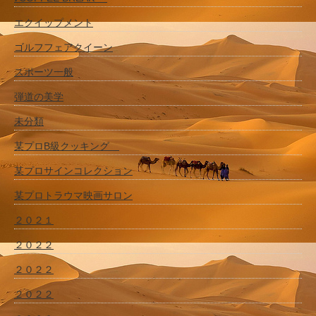
エクイップメント
ゴルフフェアクイーン
スポーツ一般
弾道の美学
未分類
某プロB級クッキング
某プロサインコレクション
某プロトラウマ映画サロン
２０２１
２０２２
２０２２
２０２２