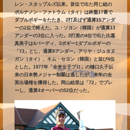
レン・スタップルズ以来。首位で出た同じ組の
ポルナノン・ファトラム（タイ）は終盤17番で
ダブルボギーをたたき、2打及ばず通算15アンダ
ーの2位で終えた。ユ・ソヨン（韓国）が通算13
アンダーの3位に入った。3打差の4位で出た比嘉
真美子は4バーディ、3ボギー1ダブルボギーの
「73」とし、通算9アンダー。アリヤ・ジュタヌ
ガン（タイ）、キム・セヨン（韓国）と並び4位
とした。1977年「全米女子プロ」の樋口久子以
来の日本勢メジャー制覇は逃したが、来年の全
英出場権を獲得した。岡山絵里は「72」でプレ
ーし、通算4オーバーの52位だった。