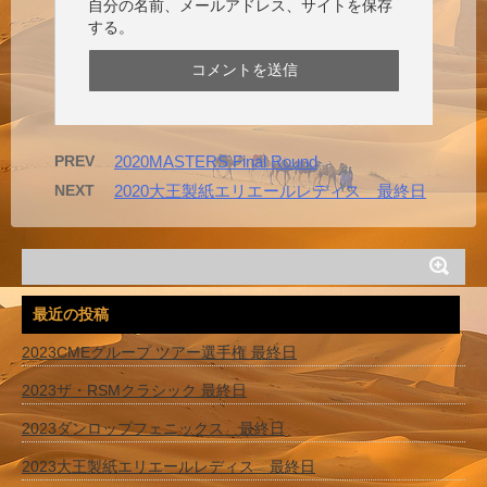
自分の名前、メールアドレス、サイトを保存
する。
PREV
2020MASTERS Final Round
NEXT
2020大王製紙エリエールレディス 最終日
最近の投稿
2023CMEグループ ツアー選手権 最終日
2023ザ・RSMクラシック 最終日
2023ダンロップフェニックス 最終日
2023大王製紙エリエールレディス 最終日