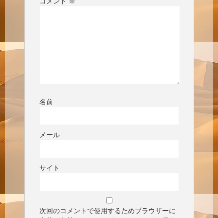
コメント
※
名前
メール
サイト
次回のコメントで使用するためブラウザーに