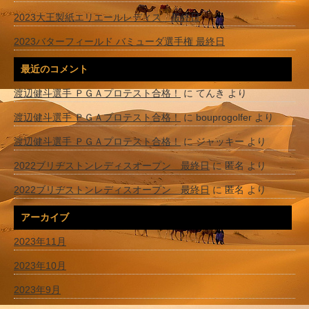
2023大王製紙エリエールレディス 最終日
2023バターフィールド バミューダ選手権 最終日
最近のコメント
渡辺健斗選手 ＰＧＡプロテスト合格！
に
てんき
より
渡辺健斗選手 ＰＧＡプロテスト合格！
に
bouprogolfer
より
渡辺健斗選手 ＰＧＡプロテスト合格！
に
ジャッキー
より
2022ブリヂストンレディスオープン 最終日
に
匿名
より
2022ブリヂストンレディスオープン 最終日
に
匿名
より
アーカイブ
2023年11月
2023年10月
2023年9月