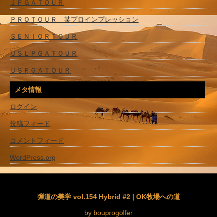
ＪＰＧＡＴＯＵＲ
ＰＲＯＴＯＵＲ 某プロインプレッション
ＳＥＮＩＯＲＴＯＵＲ
ＵＳＬＰＧＡＴＯＵＲ
ＵＳＰＧＡＴＯＵＲ
メタ情報
ログイン
投稿フィード
コメントフィード
WordPress.org
弾道の美学 vol.154 Hybrid #2 | OK牧場への道
by bouprogolfer