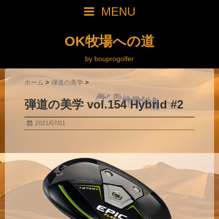
MENU
OK牧場への道
by bouprogolfer
ホーム
>
弾道の美学
>
弾道の美学 vol.154 Hybrid #2
2021/07/01