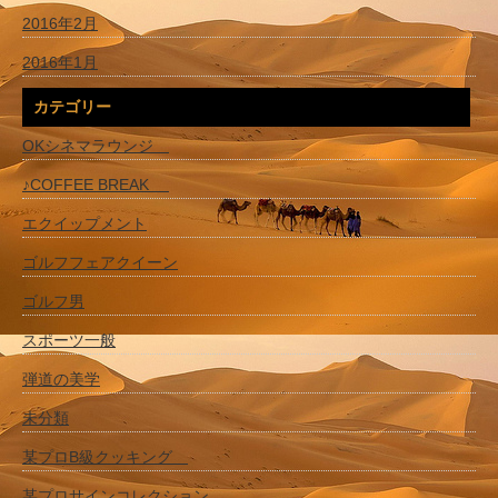
2016年2月
2016年1月
カテゴリー
OKシネマラウンジ
♪COFFEE BREAK
エクイップメント
ゴルフフェアクイーン
ゴルフ男
スポーツ一般
弾道の美学
未分類
某プロB級クッキング
某プロサインコレクション