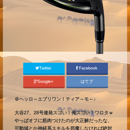
Twitter
Facebook
Google+
はてブ
＠ヘッロ～エブリワン！ティア～モ～♪
大谷27、28号連発スゴい！俺スゴい！ワロタｗ
やっぱオフに筋肉つけたのが大正解だったな、
可動域とか神経系スキルを邪魔しなければ絶対