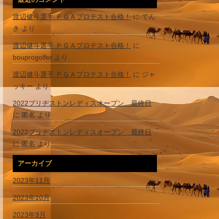
渡辺健斗選手 ＰＧＡプロテスト合格！
に
てん
き
より
渡辺健斗選手 ＰＧＡプロテスト合格！
に
bouprogolfer
より
渡辺健斗選手 ＰＧＡプロテスト合格！
に
ジャ
ッキー
より
2022ブリヂストンレディスオープン 最終日
に
匿名
より
2022ブリヂストンレディスオープン 最終日
に
匿名
より
アーカイブ
2023年11月
2023年10月
2023年9月