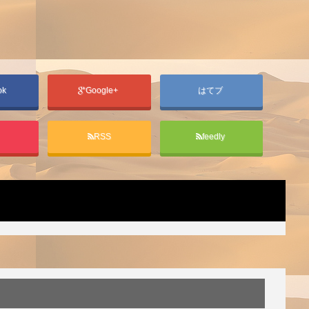
ok
Google+
はてブ
t
RSS
feedly