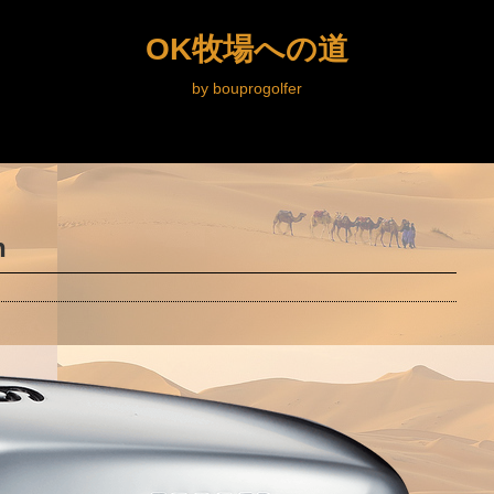
OK牧場への道
by bouprogolfer
n