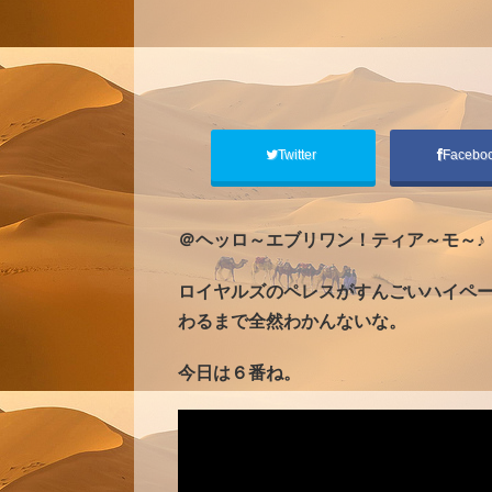
Twitter
Facebo
＠ヘッロ～エブリワン！ティア～モ～♪
ロイヤルズのペレスがすんごいハイペ
わるまで全然わかんないな。
今日は６番ね。