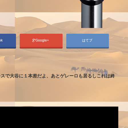
ok
Google+
はてブ
ースで大谷に１本差だよ、あとゲレーロも居るしこれは終