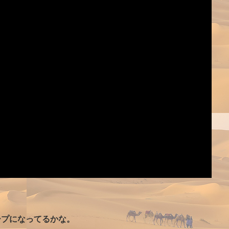
。
ープになってるかな。