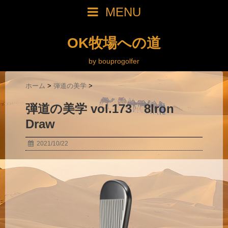
MENU
OK牧場への道
by bouprogolfer
ホーム
>
弾道の美学
>
弾道の美学 vol.173 8Iron
Draw
2021/10/22