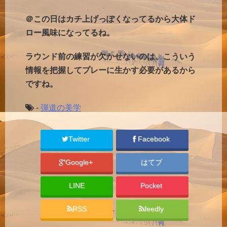
＠この日はカチ上げっぽくなってるから大体ド
ロー風味になってるね。
ラウンド前の練習が欠かせないのは、こういう
情報を把握してプレーに生かす必要があるから
ですね。
-
弾道の美学
Twitter
Facebook
Google+
はてブ
LINE
Pocket
RSS
feedly