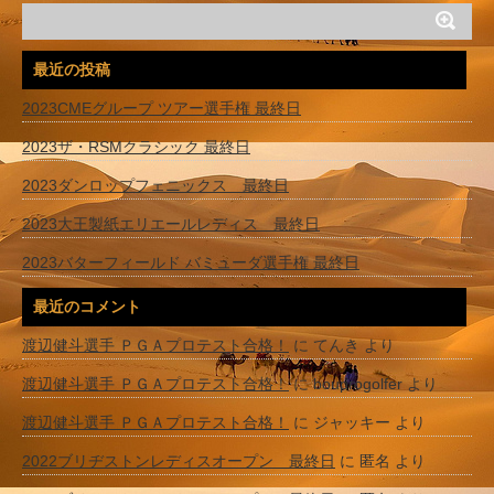
最近の投稿
2023CMEグループ ツアー選手権 最終日
2023ザ・RSMクラシック 最終日
2023ダンロップフェニックス 最終日
2023大王製紙エリエールレディス 最終日
2023バターフィールド バミューダ選手権 最終日
最近のコメント
渡辺健斗選手 ＰＧＡプロテスト合格！
に
てんき
より
渡辺健斗選手 ＰＧＡプロテスト合格！
に
bouprogolfer
より
渡辺健斗選手 ＰＧＡプロテスト合格！
に
ジャッキー
より
2022ブリヂストンレディスオープン 最終日
に
匿名
より