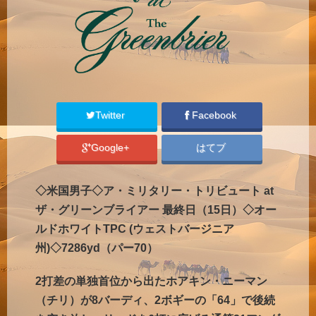
Twitter
Facebook
Google+
はてブ
◇米国男子◇ア・ミリタリー・トリビュート at
ザ・グリーンブライアー 最終日（15日）◇オー
ルドホワイトTPC (ウェストバージニア
州)◇7286yd（パー70）
2打差の単独首位から出たホアキン・ニーマン
（チリ）が8バーディ、2ボギーの「64」で後続