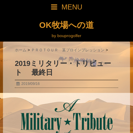
MENU
OK牧場への道
by bouprogolfer
ホーム
>
ＰＲＯＴＯＵＲ 某プロインプレッション
>
2019ミリタリー・トリビュー
ト 最終日
2019/09/16