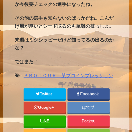
か今後要チェックの選手になったね。
その他の選手も知らないのばっかだね。こんだ
け層が厚いとシード取るのも至難の技っしょ。
来週はミシシッピーだけど知ってるの出るのか
な？
ではまた！
-
ＰＲＯＴＯＵＲ 某プロインプレッション
Twitter
Facebook
Google+
はてブ
LINE
Pocket