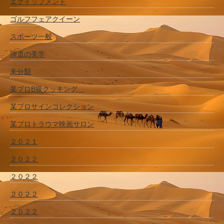
エクイップメント
ゴルフフェアクイーン
スポーツ一般
弾道の美学
未分類
某プロB級クッキング
某プロサインコレクション
某プロトラウマ映画サロン
２０２１
２０２２
２０２２
２０２２
２０２２