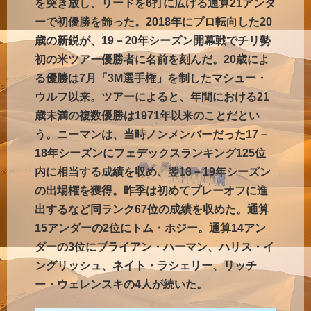
を突き放し、リードを6打に広げる通算21アンダ
ーで初優勝を飾った。2018年にプロ転向した20
歳の新鋭が、19－20年シーズン開幕戦でチリ勢
初の米ツアー優勝者に名前を刻んだ。20歳によ
る優勝は7月「3M選手権」を制したマシュー・
ウルフ以来。ツアーによると、年間における21
歳未満の複数優勝は1971年以来のことだとい
う。ニーマンは、当時ノンメンバーだった17－
18年シーズンにフェデックスランキング125位
内に相当する成績を収め、翌18－19年シーズン
の出場権を獲得。昨季は初めてプレーオフに進
出するなど同ランク67位の成績を収めた。通算
15アンダーの2位にトム・ホジー。通算14アン
ダーの3位にブライアン・ハーマン、ハリス・イ
ングリッシュ、ネイト・ラシェリー、リッチ
ー・ウェレンスキの4人が続いた。