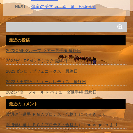
NEXT
弾道の美学 vol.50 6I FadeBall
最近の投稿
2023CMEグループ ツアー選手権 最終日
2023ザ・RSMクラシック 最終日
2023ダンロップフェニックス 最終日
2023大王製紙エリエールレディス 最終日
2023バターフィールド バミューダ選手権 最終日
最近のコメント
渡辺健斗選手 ＰＧＡプロテスト合格！
に
てんき
より
渡辺健斗選手 ＰＧＡプロテスト合格！
に
bouprogolfer
より