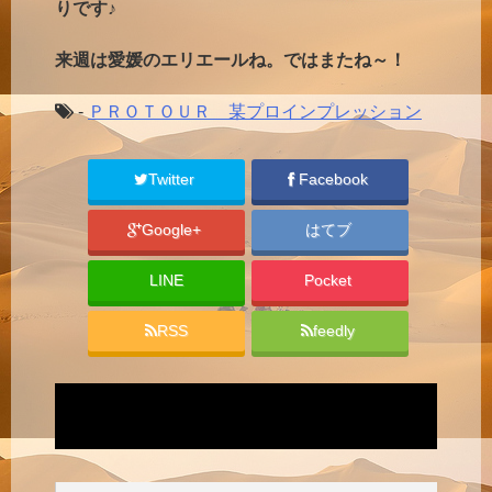
りです♪
来週は愛媛のエリエールね。ではまたね～！
-
ＰＲＯＴＯＵＲ 某プロインプレッション
Twitter
Facebook
Google+
はてブ
LINE
Pocket
RSS
feedly