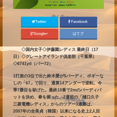
Twitter
Facebook
Google+
はてブ
◇国内女子◇伊藤園レディス 最終日（17
日）◇グレートアイランド倶楽部（千葉県）
◇6741yd（パー72）
1打差の3位で出た鈴木愛が5バーディ、ボギーな
しの「67」で回り、通算14アンダーで逆転。今
季7勝目を挙げた。最終18番で2mのバーディパ
ットを決め、拳を握った。2週前の「樋口久子
三菱電機レディス」からのツアー3連勝は、
2007年の全美貞（韓国）以来になる史上2人目