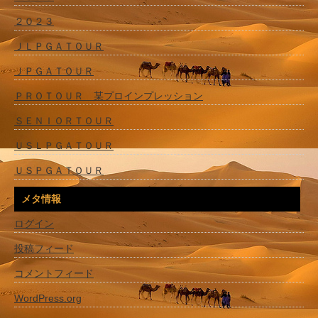
２０２３
ＪＬＰＧＡＴＯＵＲ
ＪＰＧＡＴＯＵＲ
ＰＲＯＴＯＵＲ 某プロインプレッション
ＳＥＮＩＯＲＴＯＵＲ
ＵＳＬＰＧＡＴＯＵＲ
ＵＳＰＧＡＴＯＵＲ
メタ情報
ログイン
投稿フィード
コメントフィード
WordPress.org