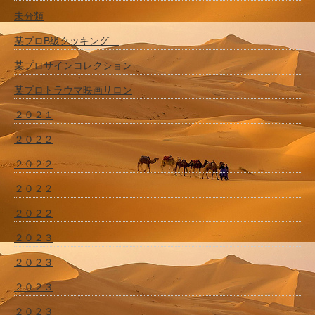
未分類
某プロB級クッキング
某プロサインコレクション
某プロトラウマ映画サロン
２０２１
２０２２
２０２２
２０２２
２０２２
２０２３
２０２３
２０２３
２０２３