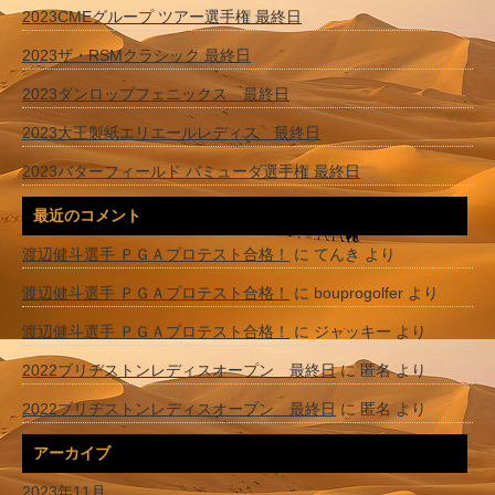
2023CMEグループ ツアー選手権 最終日
2023ザ・RSMクラシック 最終日
2023ダンロップフェニックス 最終日
2023大王製紙エリエールレディス 最終日
2023バターフィールド バミューダ選手権 最終日
最近のコメント
渡辺健斗選手 ＰＧＡプロテスト合格！
に
てんき
より
渡辺健斗選手 ＰＧＡプロテスト合格！
に
bouprogolfer
より
渡辺健斗選手 ＰＧＡプロテスト合格！
に
ジャッキー
より
2022ブリヂストンレディスオープン 最終日
に
匿名
より
2022ブリヂストンレディスオープン 最終日
に
匿名
より
アーカイブ
2023年11月