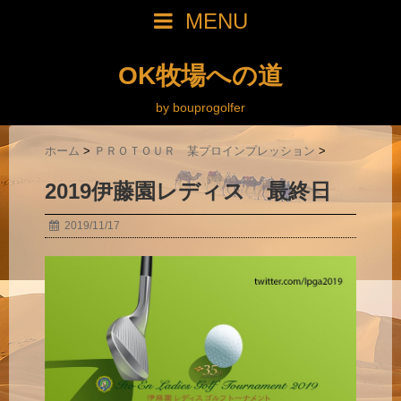
MENU
OK牧場への道
by bouprogolfer
ホーム
>
ＰＲＯＴＯＵＲ 某プロインプレッション
>
2019伊藤園レディス 最終日
2019/11/17