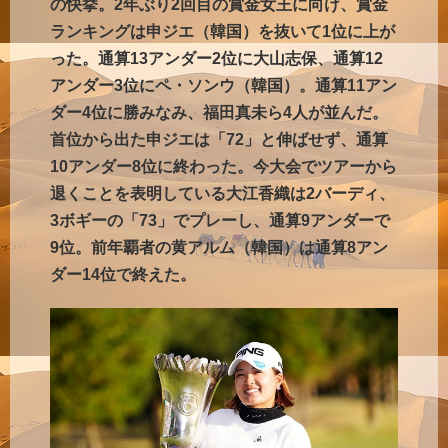
の快挙。2年ぶり2回目の賞金女王に向け、賞金
ランキングは申ジエ（韓国）を抜いて1位に上が
った。通算13アンダー2位に大山志保、通算12
アンダー3位にペ・ソンウ（韓国）。通算11アン
ダー4位に勝みなみ、福田真未ら4人が並んだ。
首位から出た申ジエは「72」と伸ばせず、通算
10アンダー8位に終わった。今大会でツアーから
退くことを表明している大江香織は2バーディ、
3ボギーの「73」でプレーし、通算9アンダーで
9位。前年覇者の黄アルム（韓国）は通算8アン
ダー14位で終えた。