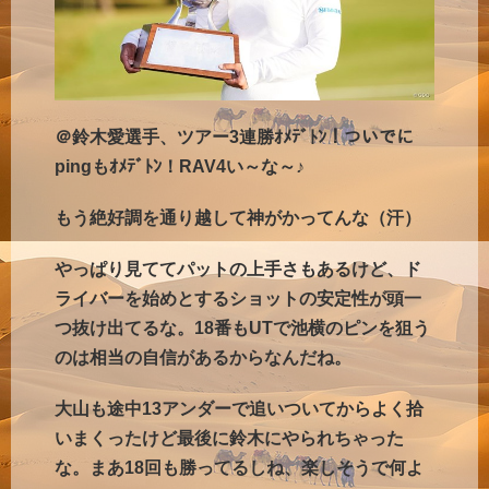
＠鈴木愛選手、ツアー3連勝ｵﾒﾃﾞﾄﾝ！ついでに
pingもｵﾒﾃﾞﾄﾝ！RAV4い～な～♪
もう絶好調を通り越して神がかってんな（汗）
やっぱり見ててパットの上手さもあるけど、ド
ライバーを始めとするショットの安定性が頭一
つ抜け出てるな。18番もUTで池横のピンを狙う
のは相当の自信があるからなんだね。
大山も途中13アンダーで追いついてからよく拾
いまくったけど最後に鈴木にやられちゃった
な。まあ18回も勝ってるしね、楽しそうで何よ