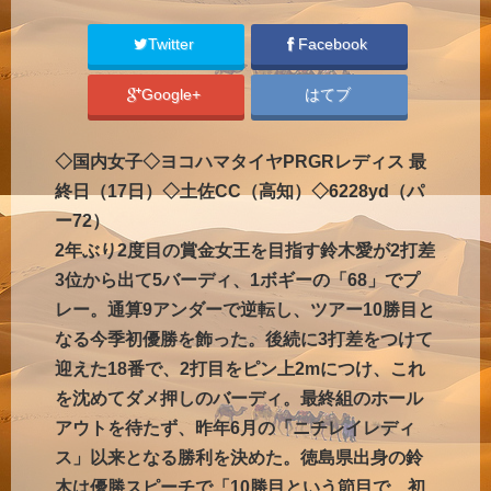
Twitter
Facebook
Google+
はてブ
◇国内女子◇ヨコハマタイヤPRGRレディス 最
終日（17日）◇土佐CC（高知）◇6228yd（パ
ー72）
2年ぶり2度目の賞金女王を目指す鈴木愛が2打差
3位から出て5バーディ、1ボギーの「68」でプ
レー。通算9アンダーで逆転し、ツアー10勝目と
なる今季初優勝を飾った。後続に3打差をつけて
迎えた18番で、2打目をピン上2mにつけ、これ
を沈めてダメ押しのバーディ。最終組のホール
アウトを待たず、昨年6月の「ニチレイレディ
ス」以来となる勝利を決めた。徳島県出身の鈴
木は優勝スピーチで「10勝目という節目で、初