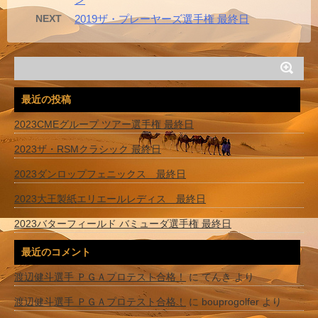
NEXT
2019ザ・プレーヤーズ選手権 最終日
最近の投稿
2023CMEグループ ツアー選手権 最終日
2023ザ・RSMクラシック 最終日
2023ダンロップフェニックス 最終日
2023大王製紙エリエールレディス 最終日
2023バターフィールド バミューダ選手権 最終日
最近のコメント
渡辺健斗選手 ＰＧＡプロテスト合格！
に
てんき
より
渡辺健斗選手 ＰＧＡプロテスト合格！
に
bouprogolfer
より