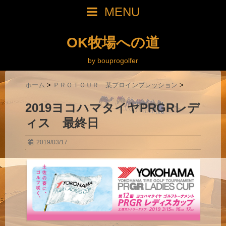
MENU
OK牧場への道
by bouprogolfer
ホーム
>
ＰＲＯＴＯＵＲ 某プロインプレッション
>
2019ヨコハマタイヤPRGRレデ
ィス 最終日
2019/03/17