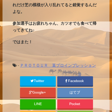
れだけ芝の模様が入り乱れてると錯覚するんだ
よな。
参加選手はお疲れちゃん、カツオでも食べて帰
ってきてね♪
ではまた！
-
ＰＲＯＴＯＵＲ 某プロインプレッション
Twitter
Facebook
Google+
はてブ
LINE
Pocket