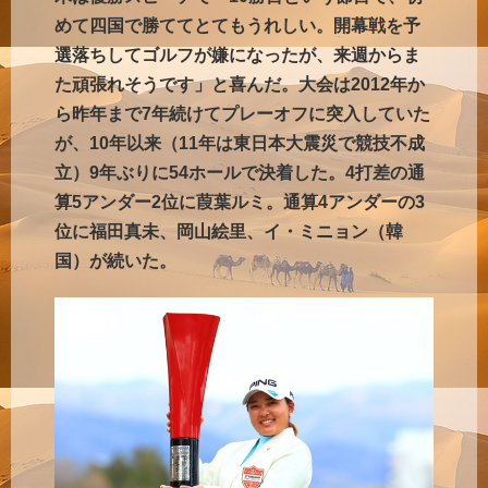
めて四国で勝ててとてもうれしい。開幕戦を予
選落ちしてゴルフが嫌になったが、来週からま
た頑張れそうです」と喜んだ。大会は2012年か
ら昨年まで7年続けてプレーオフに突入していた
が、10年以来（11年は東日本大震災で競技不成
立）9年ぶりに54ホールで決着した。4打差の通
算5アンダー2位に葭葉ルミ。通算4アンダーの3
位に福田真未、岡山絵里、イ・ミニョン（韓
国）が続いた。