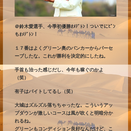
＠鈴木愛選手、今季初優勝ｵﾒﾃﾞﾄﾝ！ついでにﾋﾟﾝ
もｵﾒﾃﾞﾄﾝ！
１７番はよくグリーン奥のバンカーからパーセ
ーブしたな。これが勝利を決定的にしたね。
手首も治った感じだし、今年も稼ぐのかよ
（笑）
有子はバイトしてるし（笑）
大城はズルズル落ちちゃったな。こういうアッ
プダウンが激しいコースは風が吹くと明暗分か
れるね。
グリーンもコンディション良好なんだけど、こ