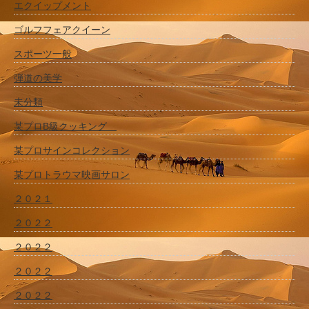
エクイップメント
ゴルフフェアクイーン
スポーツ一般
弾道の美学
未分類
某プロB級クッキング
某プロサインコレクション
某プロトラウマ映画サロン
２０２１
２０２２
２０２２
２０２２
２０２２