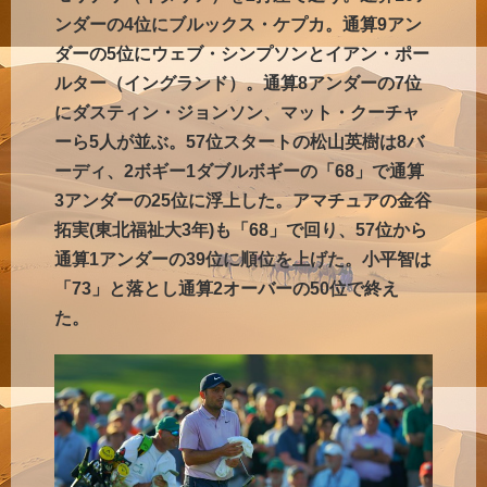
ンダーの4位にブルックス・ケプカ。通算9アン
ダーの5位にウェブ・シンプソンとイアン・ポー
ルター（イングランド）。通算8アンダーの7位
にダスティン・ジョンソン、マット・クーチャ
ーら5人が並ぶ。57位スタートの松山英樹は8バ
ーディ、2ボギー1ダブルボギーの「68」で通算
3アンダーの25位に浮上した。アマチュアの金谷
拓実(東北福祉大3年)も「68」で回り、57位から
通算1アンダーの39位に順位を上げた。小平智は
「73」と落とし通算2オーバーの50位で終え
た。