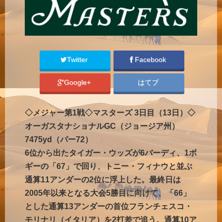
Twitter
Facebook
Google+
はてブ
◇メジャー第1戦◇マスターズ 3日目（13日）◇
オーガスタナショナルGC（ジョージア州）
7475yd（パー72）
6位から出たタイガー・ウッズが6バーディ、1ボ
ギーの「67」で回り、トニー・フィナウと並ぶ
通算11アンダーの2位に浮上した。最終日は
2005年以来となる大会5勝目に向けて、「66」
とした通算13アンダーの首位フランチェスコ・
モリナリ（イタリア）を2打差で追う。通算10ア