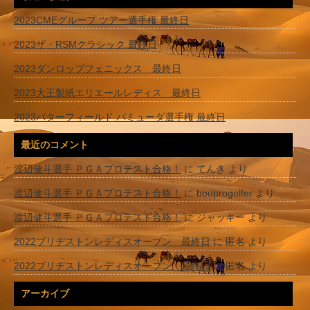
2023CMEグループ ツアー選手権 最終日
2023ザ・RSMクラシック 最終日
2023ダンロップフェニックス 最終日
2023大王製紙エリエールレディス 最終日
2023バターフィールド バミューダ選手権 最終日
最近のコメント
渡辺健斗選手 ＰＧＡプロテスト合格！
に
てんき
より
渡辺健斗選手 ＰＧＡプロテスト合格！
に
bouprogolfer
より
渡辺健斗選手 ＰＧＡプロテスト合格！
に
ジャッキー
より
2022ブリヂストンレディスオープン 最終日
に
匿名
より
2022ブリヂストンレディスオープン 最終日
に
匿名
より
アーカイブ