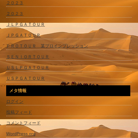
２０２３
２０２３
ＪＬＰＧＡＴＯＵＲ
ＪＰＧＡＴＯＵＲ
ＰＲＯＴＯＵＲ 某プロインプレッション
ＳＥＮＩＯＲＴＯＵＲ
ＵＳＬＰＧＡＴＯＵＲ
ＵＳＰＧＡＴＯＵＲ
メタ情報
ログイン
投稿フィード
コメントフィード
WordPress.org