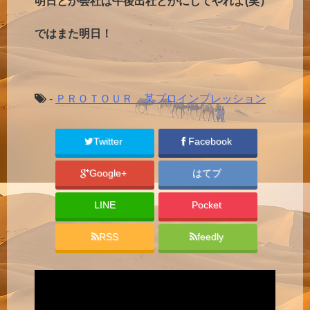
明日とか会社は午後出社とかにしてやれよ(笑）
ではまた明日！
-
ＰＲＯＴＯＵＲ 某プロインプレッション
Twitter
Facebook
Google+
はてブ
LINE
Pocket
RSS
feedly