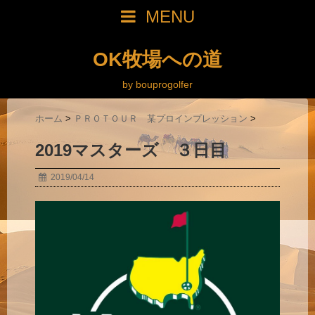
MENU
OK牧場への道
by bouprogolfer
ホーム
>
ＰＲＯＴＯＵＲ 某プロインプレッション
>
2019マスターズ ３日目
2019/04/14