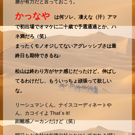
勝が有力だと言っておこう。
かっなや
は何ソレ、凄えな（汗）アマ
で初出場でオマケに二十歳で予選通過とか、ハ
ネ満だろ（笑）
まったくモノオジしてないアグレッシブさは最
終日も期待できるね♪
松山は終わり方がヤナ感じだったけど、伸ばし
てるわけだし、もういっちょ頑張って欲しい
な。
リーシュマンくん、ナイスコーディネートや
ん、カコイイよ That`s it!
距離感ノーカンだけど（笑）