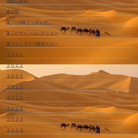
弾道の美学
未分類
某プロB級クッキング
某プロサインコレクション
某プロトラウマ映画サロン
２０２１
２０２２
２０２２
２０２２
２０２２
２０２３
２０２３
２０２３