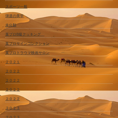
スポーツ一般
弾道の美学
未分類
某プロB級クッキング
某プロサインコレクション
某プロトラウマ映画サロン
２０２１
２０２２
２０２２
２０２２
２０２２
２０２３
２０２３