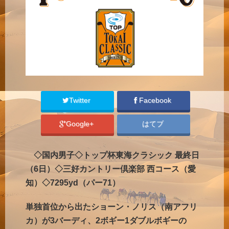
Twitter
Facebook
Google+
はてブ
◇国内男子◇トップ杯東海クラシック 最終日
（6日）◇三好カントリー倶楽部 西コース（愛
知）◇7295yd（パー71）
単独首位から出たショーン・ノリス（南アフリ
カ）が3バーディ、2ボギー1ダブルボギーの