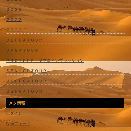
２０２３
２０２３
２０２３
ＪＬＰＧＡＴＯＵＲ
ＪＰＧＡＴＯＵＲ
ＰＲＯＴＯＵＲ 某プロインプレッション
ＳＥＮＩＯＲＴＯＵＲ
ＵＳＬＰＧＡＴＯＵＲ
ＵＳＰＧＡＴＯＵＲ
メタ情報
ログイン
投稿フィード