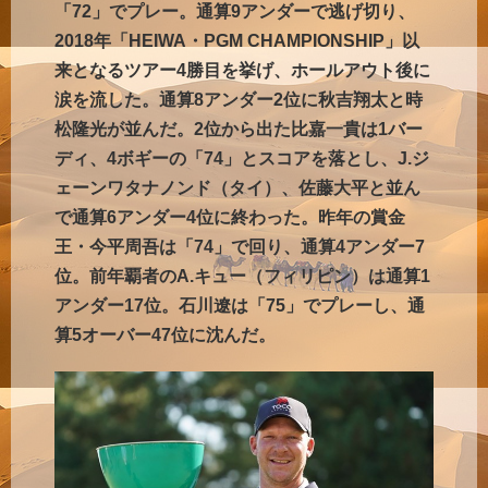
「72」でプレー。通算9アンダーで逃げ切り、
2018年「HEIWA・PGM CHAMPIONSHIP」以
来となるツアー4勝目を挙げ、ホールアウト後に
涙を流した。通算8アンダー2位に秋吉翔太と時
松隆光が並んだ。2位から出た比嘉一貴は1バー
ディ、4ボギーの「74」とスコアを落とし、J.ジ
ェーンワタナノンド（タイ）、佐藤大平と並ん
で通算6アンダー4位に終わった。昨年の賞金
王・今平周吾は「74」で回り、通算4アンダー7
位。前年覇者のA.キュー（フィリピン）は通算1
アンダー17位。石川遼は「75」でプレーし、通
算5オーバー47位に沈ん
だ。