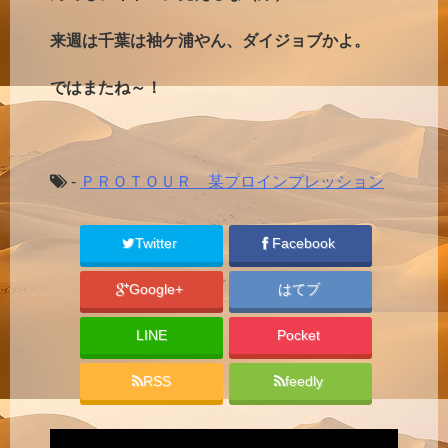
来週は千葉は袖ケ浦やん、ダイジョブかよ。
ではまたね～！
-
ＰＲＯＴＯＵＲ 某プロインプレッション
Twitter
Facebook
Google+
はてブ
LINE
Pocket
RSS
feedly