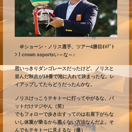
＠ショーン・ノリス選手、ツアー4勝目ｵﾒﾃﾞﾄ
ﾝ！crown ssportsい～な～♪
思いっきりダンゴレースだったけど、ノリスと
並んだ秋吉が18番で池に入れて決まったな。レ
イアップしてたらどうだったんかな。
ノリスけっこうテキトーに打ってやがるな、パ
ットだけマジやん（笑）
でもフォローで歩き出すってのは右肩下がらな
いし体重が乗るから悪くない方法なんだよ。そ
んでもテキトーに見えるな（爆）