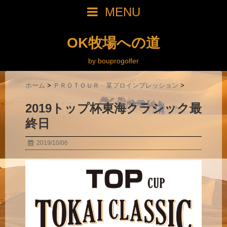
MENU
OK牧場への道
by bouprogolfer
ホーム
>
ＰＲＯＴＯＵＲ 某プロインプレッション
>
2019トップ杯東海クラシック最
終日
2019/10/06