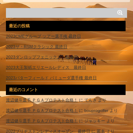
最近の投稿
2023CMEグループ ツアー選手権 最終日
2023ザ・RSMクラシック 最終日
2023ダンロップフェニックス 最終日
2023大王製紙エリエールレディス 最終日
2023バターフィールド バミューダ選手権 最終日
最近のコメント
渡辺健斗選手 ＰＧＡプロテスト合格！
に
てんき
より
渡辺健斗選手 ＰＧＡプロテスト合格！
に
bouprogolfer
より
渡辺健斗選手 ＰＧＡプロテスト合格！
に
ジャッキー
より
2022ブリヂストンレディスオープン 最終日
に
匿名
より