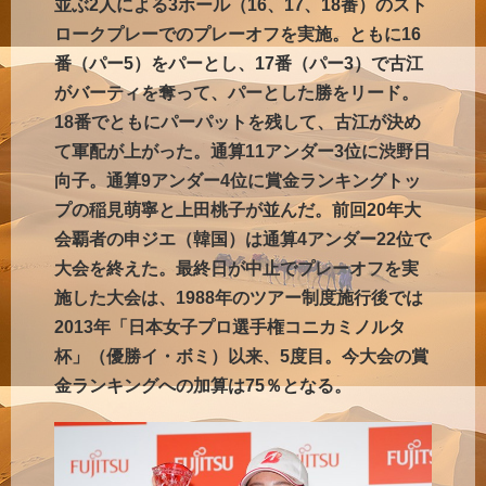
並ぶ2人による3ホール（16、17、18番）のスト
ロークプレーでのプレーオフを実施。ともに16
番（パー5）をパーとし、17番（パー3）で古江
がバーティを奪って、パーとした勝をリード。
18番でともにパーパットを残して、古江が決め
て軍配が上がった。通算11アンダー3位に渋野日
向子。通算9アンダー4位に賞金ランキングトッ
プの稲見萌寧と上田桃子が並んだ。前回20年大
会覇者の申ジエ（韓国）は通算4アンダー22位で
大会を終えた。最終日が中止でプレーオフを実
施した大会は、1988年のツアー制度施行後では
2013年「日本女子プロ選手権コニカミノルタ
杯」（優勝イ・ボミ）以来、5度目。今大会の賞
金ランキングへの加算は75％となる。