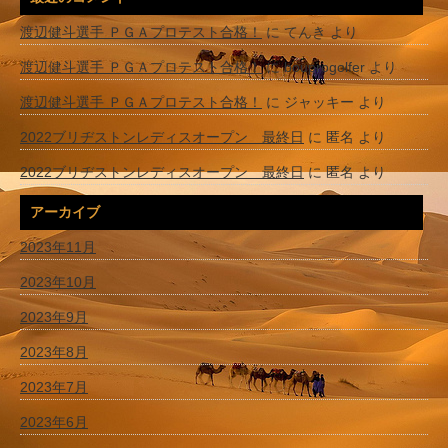
渡辺健斗選手 ＰＧＡプロテスト合格！
に
てんき
より
渡辺健斗選手 ＰＧＡプロテスト合格！
に
bouprogolfer
より
渡辺健斗選手 ＰＧＡプロテスト合格！
に
ジャッキー
より
2022ブリヂストンレディスオープン 最終日
に
匿名
より
2022ブリヂストンレディスオープン 最終日
に
匿名
より
アーカイブ
2023年11月
2023年10月
2023年9月
2023年8月
2023年7月
2023年6月