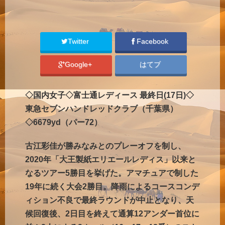
Twitter
Facebook
Google+
はてブ
◇国内女子◇富士通レディース 最終日(17日)◇
東急セブンハンドレッドクラブ（千葉県）
◇6679yd（パー72）
古江彩佳が勝みなみとのプレーオフを制し、
2020年「大王製紙エリエールレディス」以来と
なるツアー5勝目を挙げた。アマチュアで制した
19年に続く大会2勝目。降雨によるコースコンデ
ィション不良で最終ラウンドが中止となり、天
候回復後、2日目を終えて通算12アンダー首位に