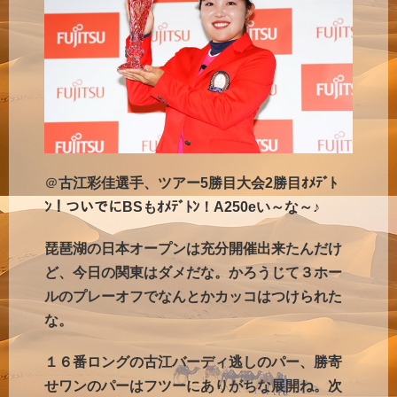
＠
古江彩佳選手、ツアー5勝目大会2勝目ｵﾒﾃﾞﾄ
ﾝ！ついでにBSもｵﾒﾃﾞﾄﾝ！A250eい～な～♪
琵琶湖の日本オープンは充分開催出来たんだけ
ど、今日の関東はダメだな。かろうじて３ホー
ルのプレーオフでなんとかカッコはつけられた
な。
１６番ロングの古江バーディ逃しのパー、勝寄
せワンのパーはフツーにありがちな展開ね。次