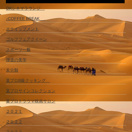
OKシネマラウンジ
♪COFFEE BREAK
エクイップメント
ゴルフフェアクイーン
スポーツ一般
弾道の美学
未分類
某プロB級クッキング
某プロサインコレクション
某プロトラウマ映画サロン
２０２１
２０２２
２０２２