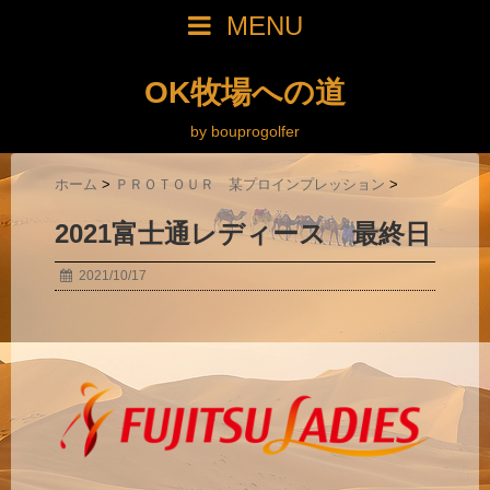
MENU
OK牧場への道
by bouprogolfer
ホーム
>
ＰＲＯＴＯＵＲ 某プロインプレッション
>
2021富士通レディース 最終日
2021/10/17