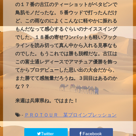
の１７番の古江のティーショットがベタピンで
鳥肌モノだったな。５番ウッドで打ったんだけ
ど、この雨なのによくこんなに軽やかに振れる
もんだなって感心するぐらいのナイススイング
でした。１８番の寄せワンパットも軽いフック
ラインを読み切って真ん中から入れる見事なも
のでした。もうこれでは勝も脱帽だな。古江は
この富士通レディースでアマチュア優勝を飾っ
てからプロデビューした思い出の大会だから、
また勝てて感無量だろうね。３回目はあるのか
な？？
来週は兵庫県ね。ではまた！
-
ＰＲＯＴＯＵＲ 某プロインプレッション
Twitter
Facebook